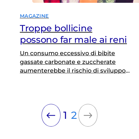
MAGAZINE
Troppe bollicine
possono far male ai reni
Un consumo eccessivo di bibite
gassate carbonate e zuccherate
aumenterebbe il rischio di sviluppo
di calcoli renali, secondo uno studio
italo-americano. Svolgono invece
effetti protettivi contro la loro
insorgenza tè, caffè e succo d’arancia
1
2