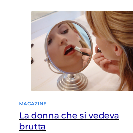
probabilità sembrerebbe aumentare
più è grande la città
MAGAZINE
La donna che si vedeva
brutta