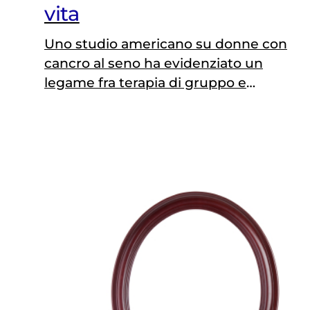
vita
Uno studio americano su donne con
cancro al seno ha evidenziato un
legame fra terapia di gruppo e
sopravvivenza. Luigi Grassi,
psiconcologo: «La depressione può
indebolire non solo la psiche ma
anche l'organismo»