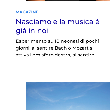
MAGAZINE
Nasciamo e la musica è
già in noi
Esperimento su 18 neonati di pochi
giorni: al sentire Bach o Mozart si
attiva l'emisfero destro, al sentire
note dissonanti l'emisfero sinistro. La
sintassi della musica sembrerebbe
già scritta nei neuroni