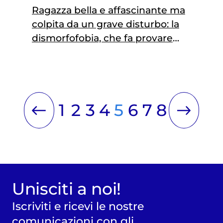
Ragazza bella e affascinante ma
colpita da un grave disturbo: la
dismorfofobia, che fa provare
disgusto e rifiuto del proprio corpo.
Un tunnel d’orrori da cui però è
uscita vittoriosa
1
2
3
4
5
6
7
8
Unisciti a noi!
Iscriviti e ricevi le nostre
comunicazioni con gli