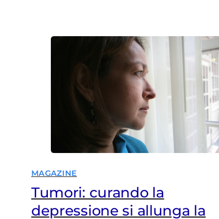
pene per piccoli reati”, sono le
accuse. “Qui finiscono i più poveri e
indifesi”. Convegni, libri, festival da
Trieste a Potenza
MAGAZINE
Tumori: curando la
depressione si allunga la