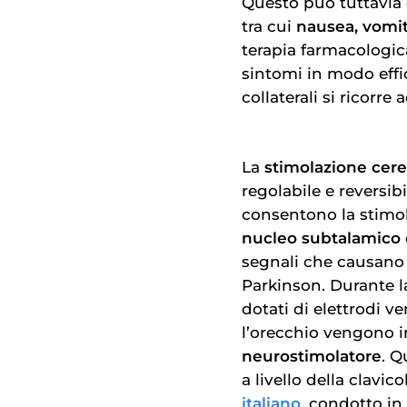
Questo può tuttavia 
tra cui
nausea, vomito
terapia farmacologica
sintomi in modo effi
collaterali si ricorre 
La
stimolazione cer
regolabile e reversib
consentono la stimola
nucleo subtalamico
segnali che causano i
Parkinson. Durante la
dotati di elettrodi v
l’orecchio vengono i
neurostimolatore
. Q
a livello della clavi
italiano
, condotto in 