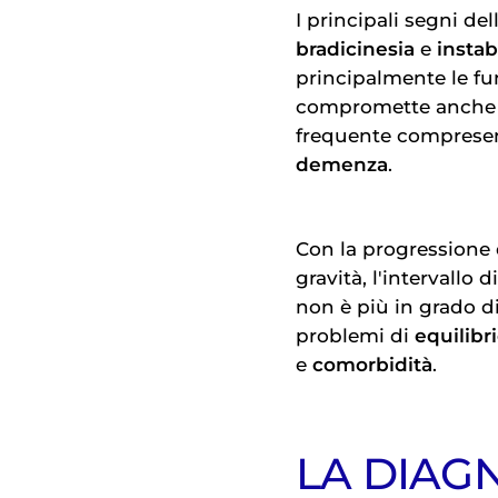
I principali segni de
bradicinesia
e
instabi
principalmente le fu
compromette anche le
frequente compresen
demenza
.
Con la progressione 
gravità, l'intervallo 
non è più in grado di
problemi di
equilibr
e
comorbidità
.
LA DIAG