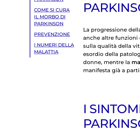
PARKIN
COME SI CURA
IL MORBO DI
PARKINSON
La progressione dell
PREVENZIONE
anche altre funzion
I NUMERI DELLA
sulla qualità della vi
MALATTIA
esordio della patolog
donne, mentre la
ma
manifesta già a partir
I SINTOM
PARKIN