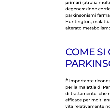
primari
(atrofia mult
degenerazione corti
parkinsonismi farmac
Huntington, malattia
alterato metabolismo
COME SI
PARKIN
È importante ricono
per la malattia di P
di trattamento, che 
efficace per molti a
vita relativamente no