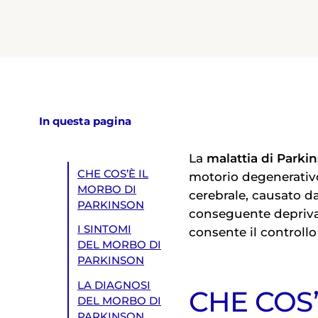
In questa pagina
La
malattia di Parki
CHE COS’È IL
motorio degenerativo
MORBO DI
cerebrale, causato d
PARKINSON
conseguente depriva
I SINTOMI
consente il controll
DEL MORBO DI
PARKINSON
LA DIAGNOSI
CHE COS’
DEL MORBO DI
PARKINSON