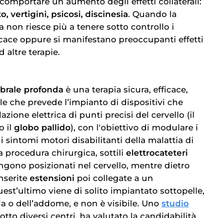
comportare un aumento degli effetti collaterali:
, vertigini, psicosi, discinesia
. Quando la
 non riesce più a tenere sotto controllo i
cace oppure si manifestano preoccupanti effetti
ad altre terapie.
ebrale profonda
è una terapia sicura, efficace,
ile che prevede l’impianto di dispositivi che
zione elettrica di punti precisi del cervello (il
o il
globo pallido
), con l'obiettivo di modulare i
 sintomi motori disabilitanti della malattia di
 procedura chirurgica, sottili
elettrocateteri
engono posizionati nel cervello, mentre dietro
nserite
estensioni
poi collegate a un
uest’ultimo viene di solito impiantato sottopelle,
cola o dell’addome, e non è visibile. Uno
studio
otto diversi centri, ha valutato la candidabilità