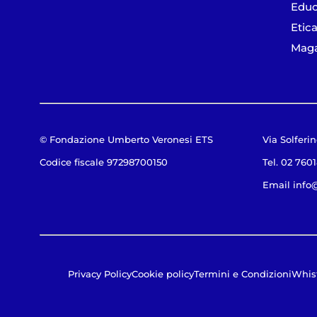
Educ
Etica
Maga
© Fondazione Umberto Veronesi ETS
Via Solferin
Codice fiscale 97298700150
Tel. 02 760
Email
info
Privacy Policy
Cookie policy
Termini e Condizioni
Whis