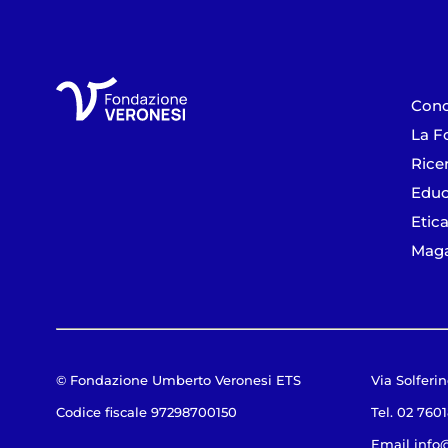
Cono
La F
Rice
Educ
Etica
Maga
© Fondazione Umberto Veronesi ETS
Via Solferin
Codice fiscale 97298700150
Tel. 02 760
Email
info