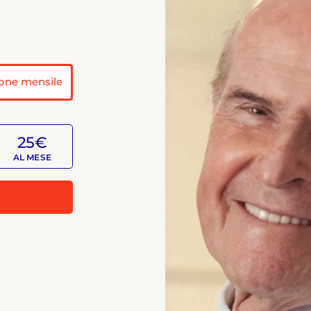
one mensile
25€
AL MESE