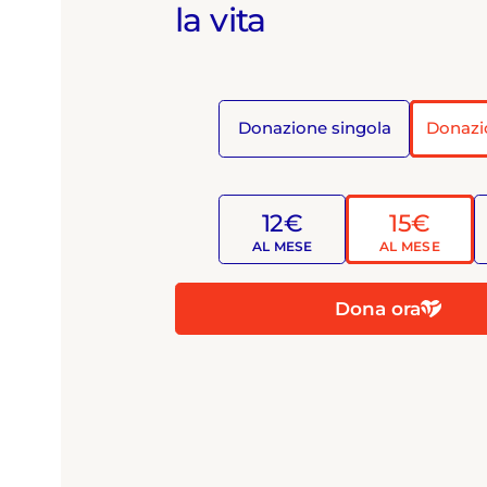
la vita
Donazione singola
Donazi
12€
15€
AL MESE
AL MESE
Dona ora