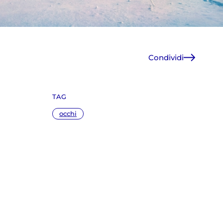
Condividi
Facebook
X
TAG
WhatsApp
E-Mail
occhi
Copia link