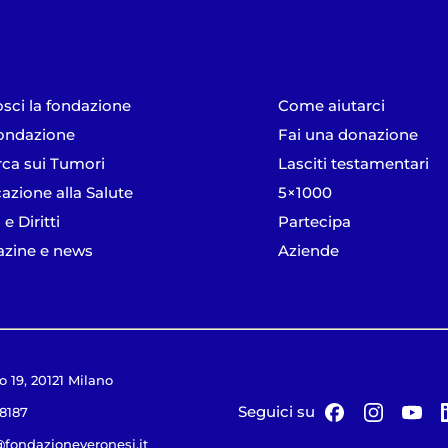
sci la fondazione
Come aiutarci
ondazione
Fai una donazione
rca sui Tumori
Lasciti testamentari
azione alla Salute
5×1000
 e Diritti
Partecipa
zine e news
Aziende
o 19, 20121 Milano
Seguici su
18187
@fondazioneveronesi.it