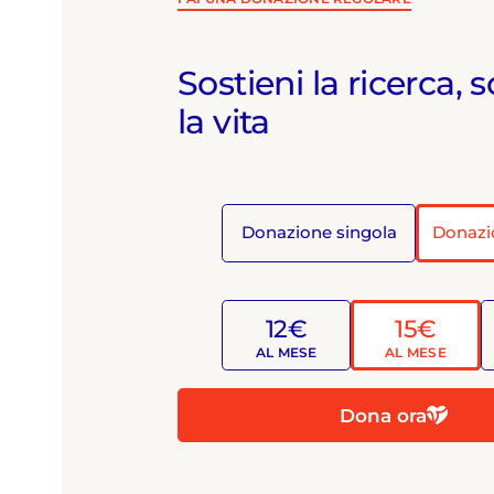
Sostieni la ricerca, s
la vita
Donazione singola
Donazi
12€
15€
AL MESE
AL MESE
Dona ora