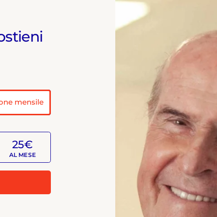
ostieni
one mensile
25€
AL MESE