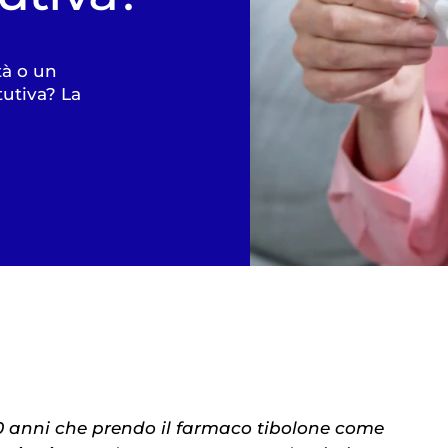
tà o un
tutiva? La
0 anni che prendo il farmaco tibolone come