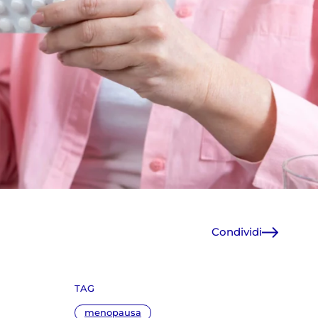
Condividi
Facebook
X
TAG
WhatsApp
E-Mail
menopausa