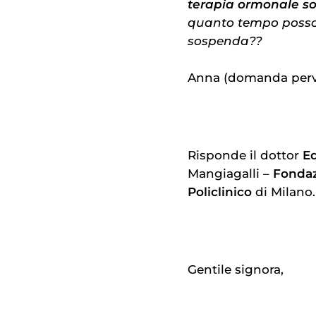
terapia ormonale so
quanto tempo posso 
sospenda??
Anna (domanda perv
Risponde il dottor
E
Mangiagalli –
Fondaz
Policlinico
di Milano.
Gentile signora,