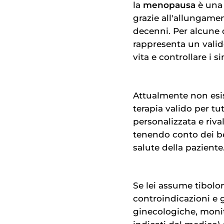
la
menopausa
è una 
grazie all'allungamen
decenni. Per alcune
rappresenta un vali
vita e controllare i s
Attualmente non esi
terapia valido per tu
personalizzata e riv
tenendo conto dei ben
salute della paziente
Se lei assume tibolo
controindicazioni e g
ginecologiche, monit