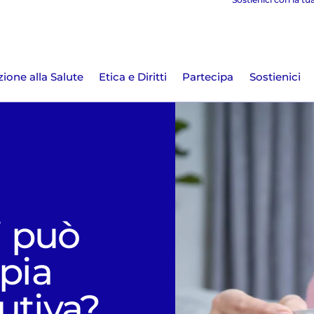
ione alla Salute
Etica e Diritti
Partecipa
Sostienici
i può
apia
utiva?