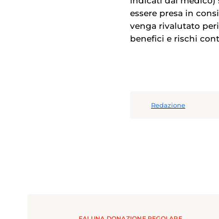
indicati dal medico) 
essere presa in cons
venga rivalutato per
benefici e rischi con
Redazione
FAI UNA DONAZIONE REGOLARE