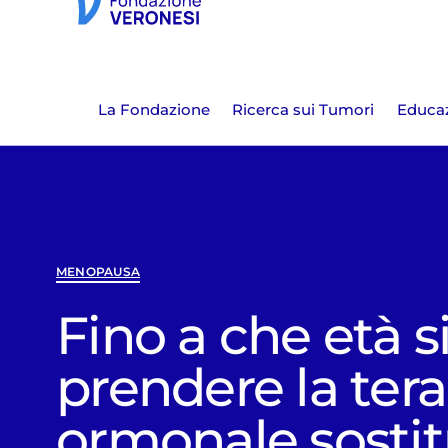
La Fondazione
Ricerca sui Tumori
Educaz
MENOPAUSA
Fino a che età s
prendere la ter
ormonale sostit