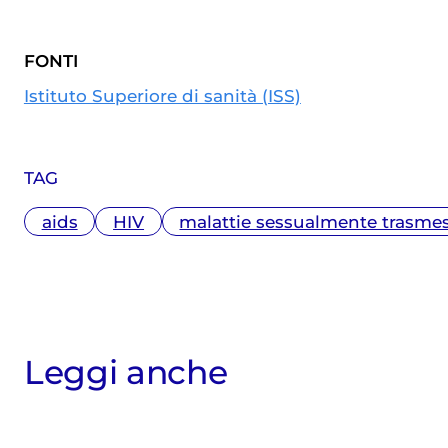
Master in Giornalismo al Corriere della
Sera. Scrive di medicina e salute,
FONTI
specialmente in ambito materno-
infantile
Istituto Superiore di sanità (ISS)
TAG
aids
HIV
malattie sessualmente trasme
Leggi anche