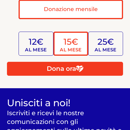
Donazione mensile
12€
15€
25€
AL MESE
AL MESE
AL MESE
Dona ora
Unisciti a noi!
Iscriviti e ricevi le nostre
comunicazioni con gli