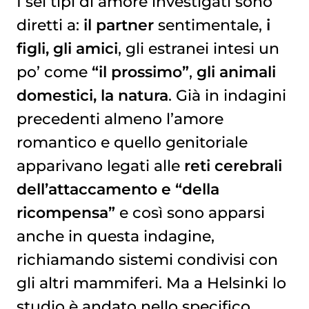
I sei tipi di amore investigati sono
diretti a:
il partner
sentimentale,
i
figli, gli amici
, gli estranei intesi un
po’ come
“il prossimo”
,
gli animali
domestici, la natura
. Già in indagini
precedenti almeno l’amore
romantico e quello genitoriale
apparivano legati alle
reti cerebrali
dell’attaccamento e “della
ricompensa”
e così sono apparsi
anche in questa indagine,
richiamando sistemi condivisi con
gli altri mammiferi. Ma a Helsinki lo
studio è andato nello specifico