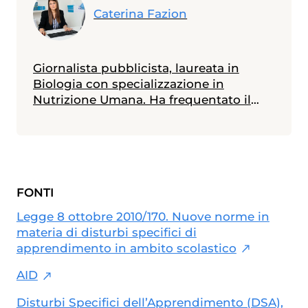
Caterina Fazion
Giornalista pubblicista, laureata in
Biologia con specializzazione in
Nutrizione Umana. Ha frequentato il
Master in Comunicazione della Scienza
alla Scuola Internazionale Superiore di
Studi Avanzati (SISSA) di Trieste e il
Master in Giornalismo al Corriere della
Sera. Scrive di medicina e salute,
FONTI
specialmente in ambito materno-
infantile
Legge 8 ottobre 2010/170. Nuove norme in
materia di disturbi specifici di
apprendimento in ambito scolastico
AID
Disturbi Specifici dell’Apprendimento (DSA),