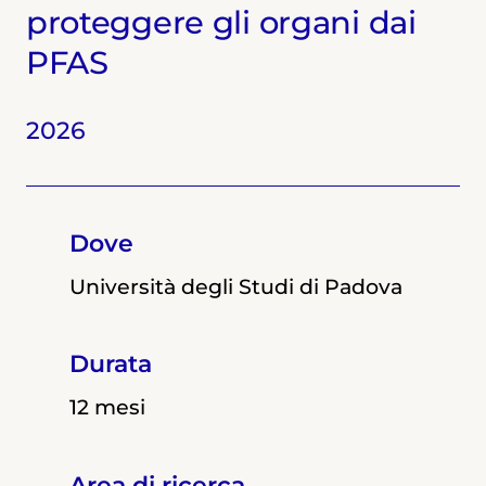
proteggere gli organi dai
PFAS
2026
2024
Dove
Dove
Università degli Studi di Padova
Università degli Studi di Padova
Durata
Durata
12 mesi
12 mesi
Area di ricerca
Area di ricerca