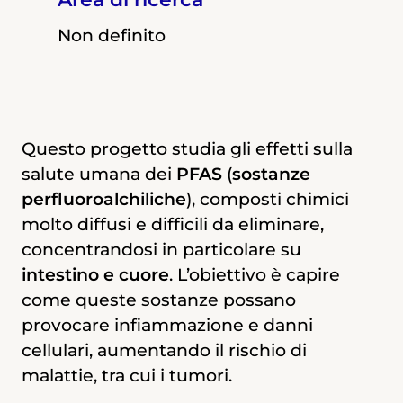
Non definito
Non definito
Questo progetto studia gli effetti sulla
L’esposizione alle sostanze perfluorurate,
salute umana dei
definite PFAS e ampiamente utilizzate a
PFAS
(
sostanze
perfluoroalchiliche
livello industriale in tutto il mondo, è
), composti chimici
molto diffusi e difficili da eliminare,
stata correlata a stress ossidativo, uno
concentrandosi in particolare su
dei principali fattori responsabili
intestino e cuore
dell’insorgenza di tumori maligni.
. L’obiettivo è capire
come queste sostanze possano
provocare infiammazione e danni
Obiettivo della ricerca sarà chiarire il
cellulari, aumentando il rischio di
legame tra esposizione ai PFAS e
malattie, tra cui i tumori.
interruzione della barriera intestinale –