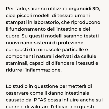
una condizione che aumenta la
Per farlo, saranno utilizzati
permeabilità dell’intestino, con un
organoidi 3D
,
cioè piccoli modelli di tessuti umani
maggior passaggio di sostanze nocive
stampati in laboratorio, che riproducono
verso l’organismo. Verrà impiegato un
il funzionamento dell’intestino e del
modello in vitro di tessuto intestinale
cuore. Su questi modelli saranno testati
bio-stampato, che permetterà di
nuovi
convalidare l’efficacia di alcune
nano-sistemi di protezione
composti da minuscole particelle e
nanoparticelle, realizzate per essere
componenti naturali derivati da cellule
rilasciate direttamente sulla cellula
staminali, capaci di difendere i tessuti e
bersaglio. La ricerca aiuterà a identificare
ridurre l’infiammazione.
nuovi farmaci, che potranno essere
definiti nanoscudi, utili a rendere gli
organi più resistenti alla contaminazione
Lo studio in questione permetterà di
da PFAS. Questo aprirà la strada a nuove
osservare come il danno intestinale
strategie per prevenire, o ridurre, gli
causato dai PFAS possa influire anche sul
effetti nocivi dovuti alla contaminazione
cuore e di valutare l’efficacia di questi