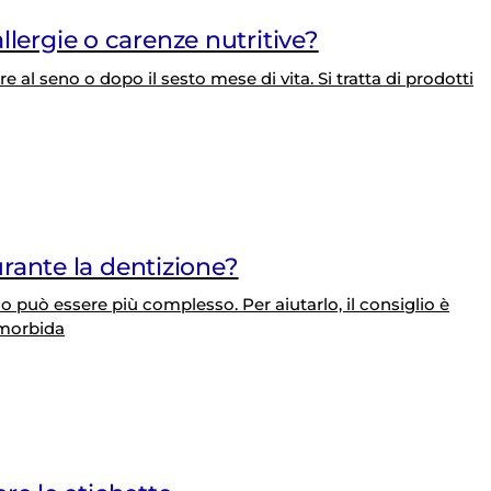
allergie o carenze nutritive?
tare al seno o dopo il sesto mese di vita. Si tratta di prodotti
rante la dentizione?
 può essere più complesso. Per aiutarlo, il consiglio è
 morbida