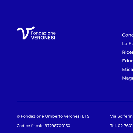
Cono
La F
Rice
Educ
Etica
Maga
© Fondazione Umberto Veronesi ETS
Via Solferin
Codice fiscale 97298700150
Tel. 02 760