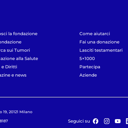
sci la fondazione
Come aiutarci
ondazione
Fai una donazione
rca sui Tumori
Lasciti testamentari
azione alla Salute
5×1000
 e Diritti
Partecipa
zine e news
Aziende
o 19, 20121 Milano
Seguici su
18187