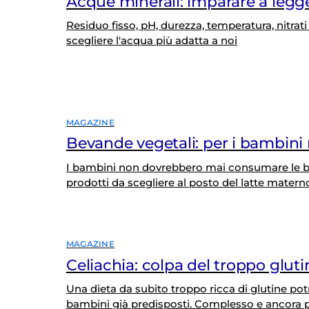
Acque minerali: imparare a legge
Residuo fisso, pH, durezza, temperatura, nitrati 
scegliere l'acqua più adatta a noi
MAGAZINE
Bevande vegetali: per i bambini 
I bambini non dovrebbero mai consumare le bev
prodotti da scegliere al posto del latte materno 
MAGAZINE
Celiachia: colpa del troppo glut
Una dieta da subito troppo ricca di glutine po
bambini già predisposti. Complesso e ancora p