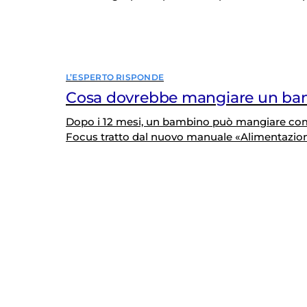
L’ESPERTO RISPONDE
Cosa dovrebbe mangiare un ba
Dopo i 12 mesi, un bambino può mangiare come
Focus tratto dal nuovo manuale «Alimentazion