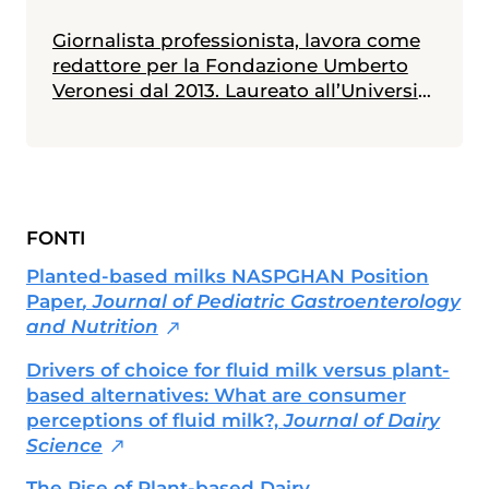
Giornalista professionista, lavora come
redattore per la Fondazione Umberto
Veronesi dal 2013. Laureato all’Università
Statale di Milano in scienze biologiche,
con indirizzo biologia della nutrizione, è
in possesso di un master in giornalismo
a stampa, radiotelevisivo e
multimediale (Università Cattolica).
FONTI
Messe alle spalle alcune esperienze
radiotelevisive, attualmente collabora
Planted-based milks NASPGHAN Position
anche con diverse testate nazionali ed è
Paper
, Journal of Pediatric Gastroenterology
membro dell'Unione Giornalisti Italiani
and Nutrition
Scientifici (Ugis).
Drivers of choice for fluid milk versus plant-
based alternatives: What are consumer
perceptions of fluid milk?,
Journal of Dairy
Science
The Rise of Plant-based Dairy