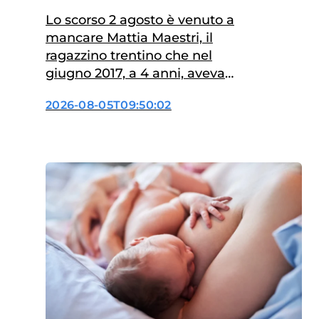
in estate
Lo scorso 2 agosto è venuto a
mancare Mattia Maestri, il
ragazzino trentino che nel
giugno 2017, a 4 anni, aveva
mangiato un formaggio a latte
2026-08-05T09:50:02
crudo contaminato da
Escherichia coli. Da allora
viveva in stato vegetativo
permanente: l’infezione aveva
scatenato una sindrome
emolitico-uremica (SEU), che
gli causò danni neurologici
irreversibili. Dopo nove anni di…