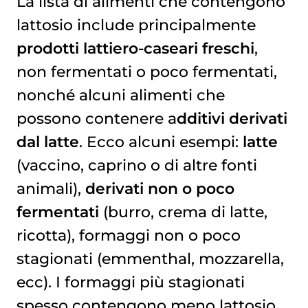
La lista di alimenti che contengono
lattosio include principalmente
prodotti lattiero-caseari freschi
,
non fermentati o poco fermentati,
nonché alcuni alimenti che
possono contenere a
dditivi derivati
dal latte
. Ecco alcuni esempi:
latte
(vaccino, caprino o di altre fonti
animali),
derivati non o poco
fermentati
(burro, crema di latte,
ricotta), formaggi non o poco
stagionati (emmenthal, mozzarella,
ecc). I formaggi più stagionati
spesso contengono meno lattosio