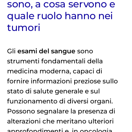
sono, a cosa servono e
Le 5 domande più frequenti sugli esami del sangue
quale ruolo hanno nei
tumori
Gli
esami del sangue
sono
strumenti fondamentali della
medicina moderna, capaci di
fornire informazioni preziose sullo
stato di salute generale e sul
funzionamento di diversi organi.
Possono segnalare la presenza di
alterazioni che meritano ulteriori
approfondimenti e, in oncologia,