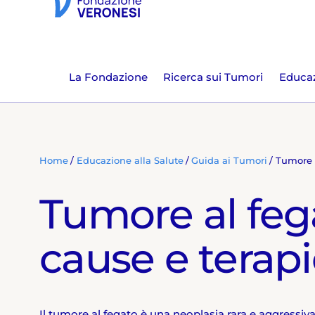
La Fondazione
Ricerca sui Tumori
Educaz
Home
Educazione alla Salute
Guida ai Tumori
Tumore 
Tumore al fega
cause e terap
Il tumore al fegato è una neoplasia rara e aggressi