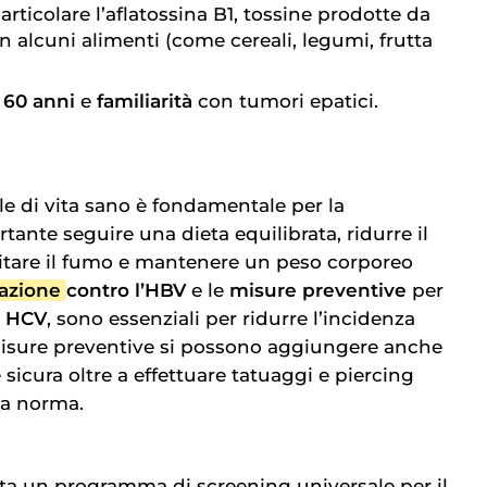
articolare l’aflatossina B1, tossine prodotte da
n alcuni alimenti (come cereali, legumi, frutta
 60 anni
e
familiarità
con tumori epatici.
le di vita sano è fondamentale per la
rtante seguire una dieta equilibrata, ridurre il
itare il fumo e mantenere un peso corporeo
azione
contro l’HBV
e le
misure preventive
per
a HCV
, sono essenziali per ridurre l’incidenza
 misure preventive si possono aggiungere anche
e sicura oltre a effettuare tatuaggi e piercing
 a norma.
ta un programma di screening universale per il