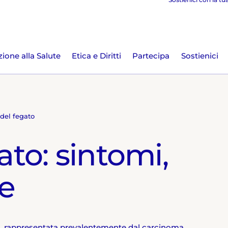
ione alla Salute
Etica e Diritti
Partecipa
Sostienici
del fegato
to: sintomi,
ie
va, rappresentata prevalentemente dal carcinoma