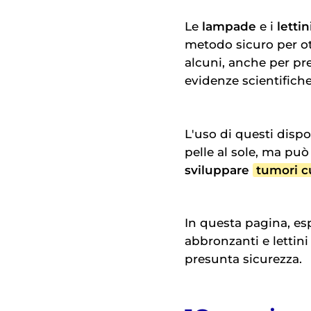
Le
lampade
e i
letti
metodo sicuro per o
alcuni, anche per prep
evidenze scientifich
L'uso di questi disp
pelle al sole, ma pu
sviluppare
tumori c
In questa pagina, esp
abbronzanti e lettini
presunta sicurezza.