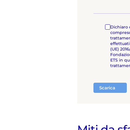
Dichiaro 
compres
trattamen
effettuati
(UE) 201
Fondazio
ETS in qua
trattamen
Scarica
Miti da sf