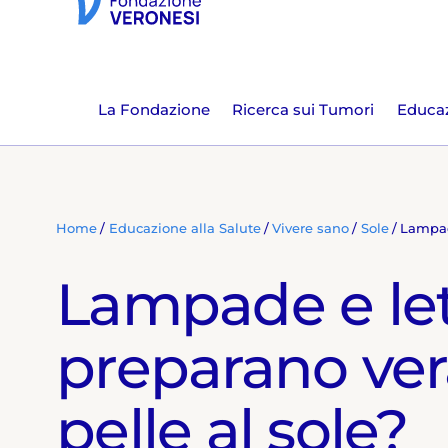
La Fondazione
Ricerca sui Tumori
Educaz
Home
Educazione alla Salute
Vivere sano
Sole
Lampade
Lampade e let
preparano ve
pelle al sole?