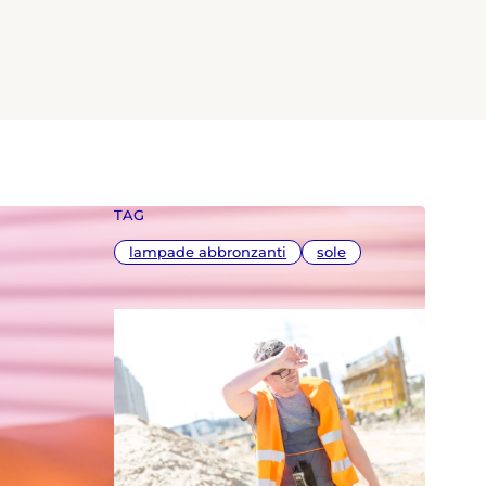
TAG
lampade abbronzanti
sole