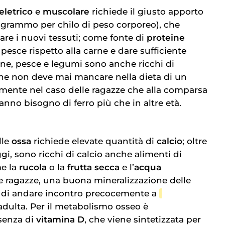
letrico
e
muscolare
richiede il giusto apporto
n grammo per chilo di peso corporeo), che
are i nuovi tessuti; come fonte di
proteine
 pesce rispetto alla carne e dare sufficiente
rne, pesce e legumi sono anche ricchi di
he non deve mai mancare nella dieta di un
lmente nel caso delle ragazze che alla comparsa
anno bisogno di ferro più che in altre età.
lle
ossa
richiede elevate quantità di
calcio
; oltre
ggi, sono ricchi di calcio anche alimenti di
me la
rucola
o la
frutta secca
e l’
acqua
le ragazze, una buona mineralizzazione delle
io di andare incontro precocemente a
 adulta. Per il metabolismo osseo è
senza di
vitamina D
, che viene sintetizzata per