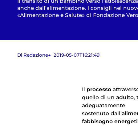
Il transito di un bambino verso l'adolescenz
anche dall’alimentazione. I consigli nel nu
«Alimentazione e Salute» di Fondazione Ver
Di Redazione
2019-05-07T16:21:49
Il
processo
attraverso
quello di un
adulto
,
adeguatamente
sostenuto dall’
alime
fabbisogno energet