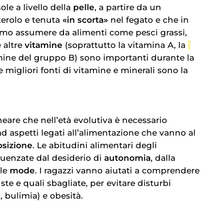
ole a livello della
pelle
, a partire da un
terolo e tenuta
«in scorta»
nel fegato e che in
mo assumere da alimenti come pesci grassi,
 altre
vitamine
(soprattutto la vitamina A, la
amine del gruppo B) sono importanti durante la
e migliori fonti di vitamine e minerali sono la
eare che nell’età evolutiva è necessario
d aspetti legati all’alimentazione che vanno al
sizione
. Le abitudini alimentari degli
luenzate dal desiderio di
autonomia
, dalla
lle
mode
. I ragazzi vanno aiutati a comprendere
te e quali sbagliate, per evitare disturbi
, bulimia) e obesità.