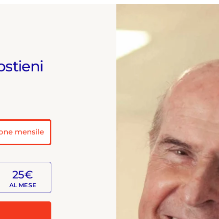
ostieni
one mensile
25€
AL MESE