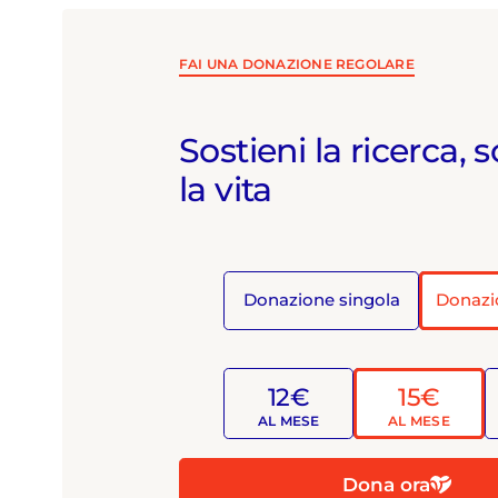
FAI UNA DONAZIONE REGOLARE
Sostieni la ricerca, s
la vita
Donazione singola
Donazi
12€
15€
AL MESE
AL MESE
Dona ora