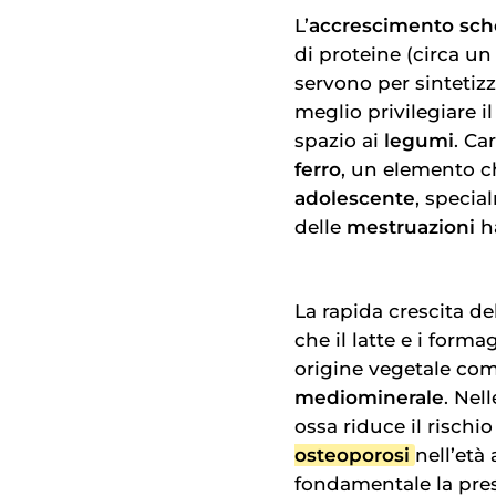
L’
accrescimento sche
di proteine (circa u
servono per sintetizz
meglio privilegiare il
spazio ai
legumi
. Ca
ferro
, un elemento c
adolescente
, specia
delle
mestruazioni
h
La rapida crescita de
che il latte e i forma
origine vegetale co
mediominerale
. Nel
ossa riduce il risch
osteoporosi
nell’età
fondamentale la pre