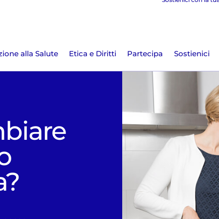
ione alla Salute
Etica e Diritti
Partecipa
Sostienici
biare
so
a?