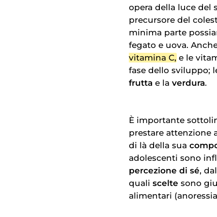
opera della luce del s
precursore del coles
minima parte possia
fegato e uova. Anche
vitamina C
, e le vit
fase dello sviluppo; l
frutta
e la
verdura
.
È importante sottolin
prestare attenzione a
di là della sua
compo
adolescenti sono inf
percezione di sé
, da
quali
scelte
sono gius
alimentari (anoressia