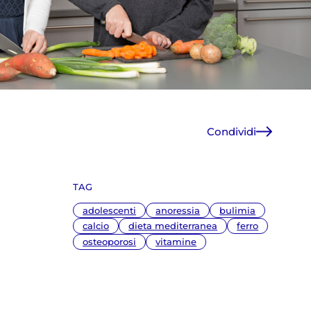
Condividi
Facebook
X
TAG
WhatsApp
E-Mail
adolescenti
anoressia
bulimia
Copia link
calcio
dieta mediterranea
ferro
osteoporosi
vitamine