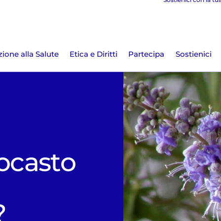
ione alla Salute
Etica e Diritti
Partecipa
Sostienici
nocasto
?