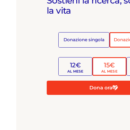
Sostieni la ricerca, s
la vita
Donazione singola
Donazi
12€
15€
AL MESE
AL MESE
Dona ora