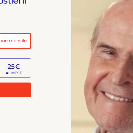
ostieni
one mensile
25€
AL MESE