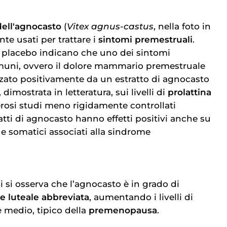
dell'agnocasto
(
Vitex agnus-castus
, nella foto in
te usati per trattare i
sintomi premestruali
.
n placebo indicano che uno dei sintomi
muni, ovvero il dolore mammario premestruale
nzato positivamente da un estratto di agnocasto
 dimostrata in letteratura, sui livelli di
prolattina
merosi studi meno rigidamente controllati
atti di agnocasto hanno effetti positivi anche su
i e somatici associati alla sindrome
di si osserva che l’agnocasto è in grado di
e luteale abbreviata
, aumentando i livelli di
e medio, tipico della
premenopausa
.