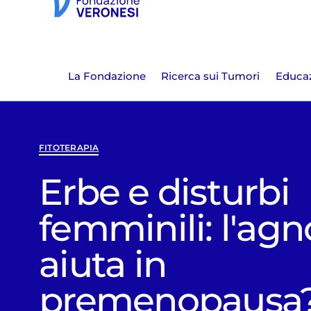
La Fondazione
Ricerca sui Tumori
Educaz
FITOTERAPIA
Erbe e disturbi
femminili: l'ag
aiuta in
premenopausa