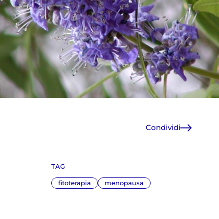
Condividi
Facebook
X
TAG
WhatsApp
E-Mail
fitoterapia
menopausa
Copia link