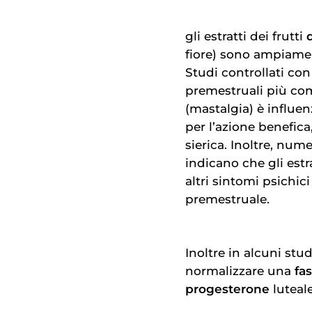
gli estratti dei frutti
fiore) sono ampiamen
Studi controllati co
premestruali più co
(mastalgia) è influe
per l’azione benefica,
sierica. Inoltre, nu
indicano che gli estr
altri sintomi psichic
premestruale.
Inoltre in alcuni stu
normalizzare una
fas
progesterone
luteal