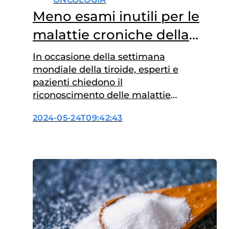
Meno esami inutili per le
malattie croniche della
tiroide
In occasione della settimana
mondiale della tiroide, esperti e
pazienti chiedono il
riconoscimento delle malattie
tiroidee come croniche e una
2024-05-24T09:42:43
migliore programmazione dei
controlli clinici