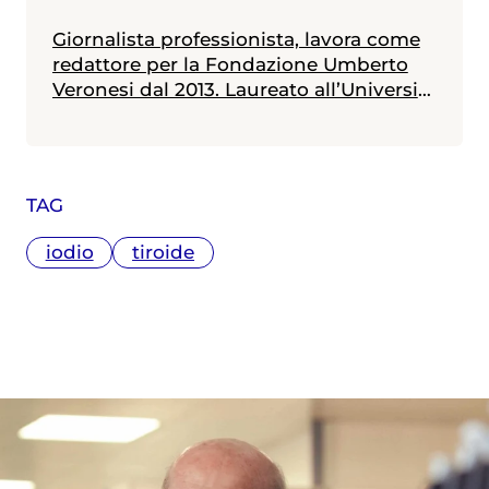
Giornalista professionista, lavora come
redattore per la Fondazione Umberto
Veronesi dal 2013. Laureato all’Università
Statale di Milano in scienze biologiche,
con indirizzo biologia della nutrizione, è
in possesso di un master in giornalismo
a stampa, radiotelevisivo e
TAG
multimediale (Università Cattolica).
Messe alle spalle alcune esperienze
iodio
tiroide
radiotelevisive, attualmente collabora
anche con diverse testate nazionali ed è
membro dell'Unione Giornalisti Italiani
Scientifici (Ugis).