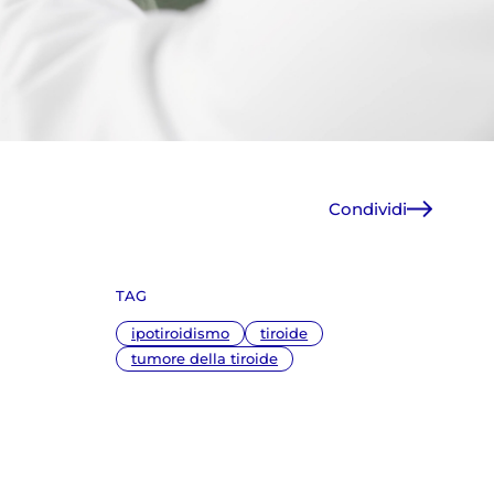
Condividi
Facebook
X
TAG
WhatsApp
E-Mail
ipotiroidismo
tiroide
Copia link
tumore della tiroide