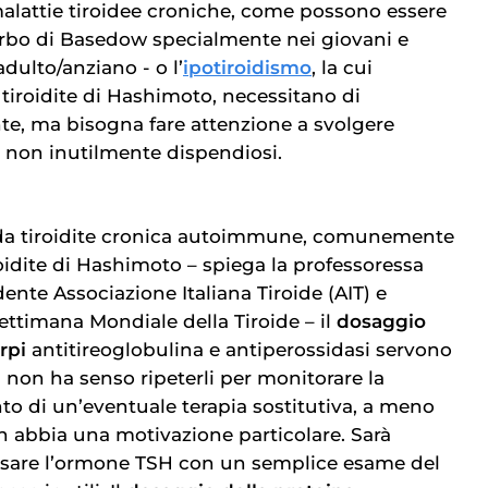
 malattie tiroidee croniche, come possono essere
rbo di Basedow specialmente nei giovani e
dulto/anziano - o l’
ipotiroidismo
, la cui
 tiroidite di Hashimoto, necessitano di
e, ma bisogna fare attenzione a svolgere
e non inutilmente dispendiosi.
i da tiroidite cronica autoimmune, comunemente
idite di Hashimoto – spiega la professoressa
dente Associazione Italiana Tiroide (AIT) e
ettimana Mondiale della Tiroide – il
dosaggio
rpi
antitireoglobulina e antiperossidasi servono
a non ha senso ripeterli per monitorare la
to di un’eventuale terapia sostitutiva, a meno
on abbia una motivazione particolare. Sarà
dosare l’ormone TSH con un semplice esame del