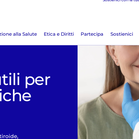
ione alla Salute
Etica e Diritti
Partecipa
Sostienici
ili per
niche
iroide,