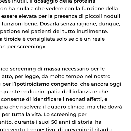
ese inutili. Il
dosaggio della proteina
 non ha nulla a che vedere con la funzione della
 essere elevata per la presenza di piccoli noduli
e funzioni bene. Dosarla senza ragione, dunque,
azione nei pazienti del tutto inutilmente.
a tiroide
è consigliata solo se c’è un reale
on per screening».
nico
screening di massa
necessario per le
n atto, per legge, da molto tempo nel nostro
 per l’
ipotiroidismo congenito
, che ancora oggi
requente endocrinopatia dell’infanzia e che
consente di identificare i neonati affetti, e
rapia che risolverà il quadro clinico, ma che dovrà
 per tutta la vita. Lo screening per
nito, durante i suoi 50 anni di storia, ha
intervento tempestivo, di prevenire il ritardo