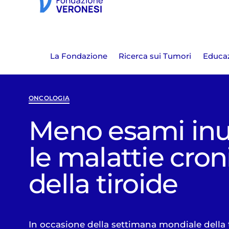
La Fondazione
Ricerca sui Tumori
Educaz
ONCOLOGIA
Meno esami inut
le malattie cro
della tiroide
In occasione della settimana mondiale della t