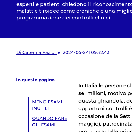
esperti e pazienti chiedono il riconoscimento
malattie tiroidee come croniche e una migli
programmazione dei controlli clinici
Di Caterina Fazion
2024-05-24T09:42:43
In questa pagina
In Italia le persone 
sei milioni
, motivo p
questa ghiandola, de
MENO ESAMI
opportuni controlli 
INUTILI
occasione della
Sett
QUANDO FARE
maggio), patrocinata 
GLI ESAMI
promossa dalle princ