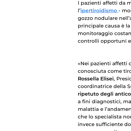
I pazienti affetti da
l’
ipertiroidismo
- mo
gozzo nodulare nell’a
principale causa è la
monitoraggio costant
controlli opportuni 
«Nei pazienti affett
conosciuta come tiro
Rossella Elisei
, Presi
coordinatrice della S
ripetuto degli antico
a fini diagnostici, m
malattia e l’andamen
che lo specialista n
invece sufficiente 