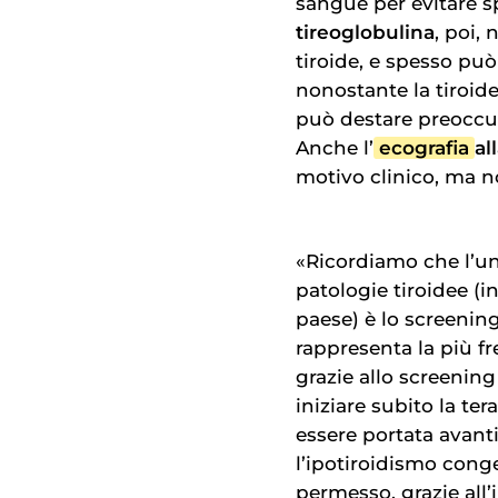
sangue per evitare sp
tireoglobulina
, poi,
tiroide, e spesso può
nonostante la tiroid
può destare preoccup
Anche l’
ecografia
all
motivo clinico, ma n
«Ricordiamo che l’u
patologie tiroidee (i
paese) è lo screening
rappresenta la più f
grazie allo screening 
iniziare subito la te
essere portata avanti
l’ipotiroidismo conge
permesso, grazie all’