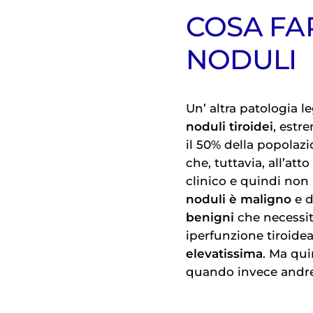
COSA FAR
NODULI
Un’ altra patologia l
noduli tiroidei
, estr
il 50% della popolaz
che, tuttavia, all’a
clinico e quindi non 
noduli è maligno
e d
benigni
che necessit
iperfunzione tiroid
elevatissima
. Ma qui
quando invece andre