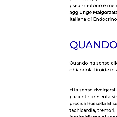
psico-motorio e menta
aggiunge
Malgorzat
Italiana di Endocrino
QUANDO 
Quando ha senso allo
ghiandola tiroide in
«Ha senso rivolgersi 
paziente presenta
si
precisa Rossella Elise
tachicardia, tremori,
ipotiroidismo di son