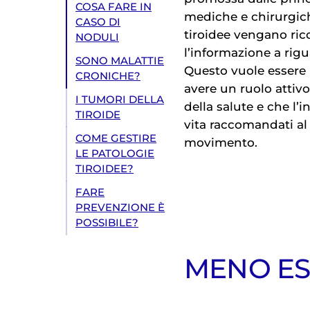
COSA FARE IN
mediche e chirurgiche
CASO DI
tiroidee vengano ri
NODULI
l’informazione a rig
SONO MALATTIE
Questo vuole essere u
CRONICHE?
avere un ruolo attivo 
I TUMORI DELLA
della salute e che l’i
TIROIDE
vita raccomandati al
COME GESTIRE
movimento.
LE PATOLOGIE
TIROIDEE?
FARE
PREVENZIONE È
POSSIBILE?
MENO ESA