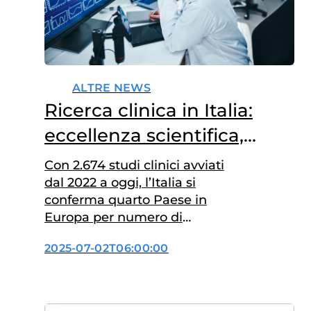
ALTRE NEWS
Ricerca clinica in Italia:
eccellenza scientifica,
fragilità strutturale
Con 2.674 studi clinici avviati
dal 2022 a oggi, l’Italia si
conferma quarto Paese in
Europa per numero di
sperimentazioni, alle spalle di
2025-07-02T06:00:00
Spagna, Francia e Germania.
Un risultato importante,
soprattutto se confrontato con il
limitato investimento pubblico