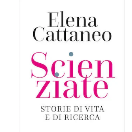
in ricerca biomedica: appena
2,86 miliardi l’anno, pari all’1,3%
del PIL, di cui solo il 39%
proveniente…