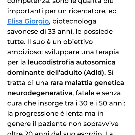
competenza: sono le qualità più
Qual è il senso profondo che ti spinge a fare ricerca ogni giorno?
importanti per un ricercatore, ed
Elisa Giorgio
, biotecnologa
savonese di 33 anni, le possiede
tutte. Il suo è un obiettivo
ambizioso: sviluppare una terapia
per la
leucodistrofia autosomica
dominante dell’adulto (Adld).
Si
tratta di una
rara malattia genetica
neurodegenerativa
, fatale e senza
cura che insorge tra i 30 e i 50 anni:
la progressione è lenta ma in
genere il paziente non sopravvive
oltre 20 anni dal suo esordio. La