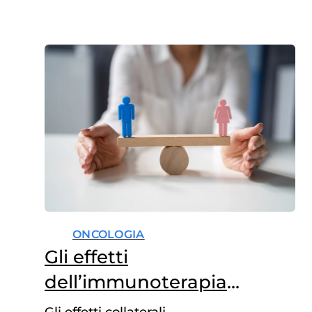
ONCOLOGIA
Gli effetti
dell’immunoterapia
variano tra uomini e
Gli effetti collaterali