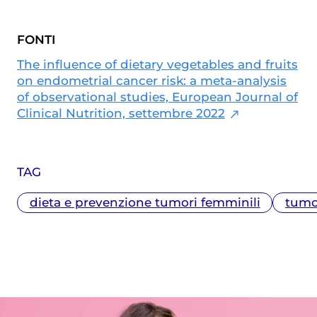
Master in Giornalismo al Corriere della
Sera. Scrive di medicina e salute,
FONTI
specialmente in ambito materno-
infantile
The influence of dietary vegetables and fruits
on endometrial cancer risk: a meta-analysis
of observational studies, European Journal of
Clinical Nutrition, settembre 2022
TAG
dieta e prevenzione tumori femminili
tumo