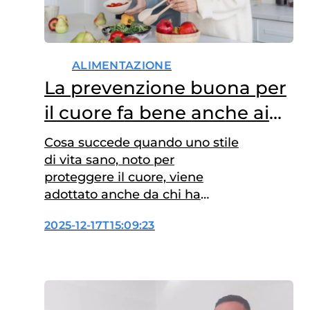
ALIMENTAZIONE
La prevenzione buona per
il cuore fa bene anche ai
pazienti oncologici
Cosa succede quando uno stile
di vita sano, noto per
proteggere il cuore, viene
adottato anche da chi ha
affrontato un tumore? Secondo
2025-12-17T15:09:23
una nuova ricerca italiana,
pubblicata sull’European Heart
Journal, i benefici possono
essere sorprendenti: i fattori
alla base della salute