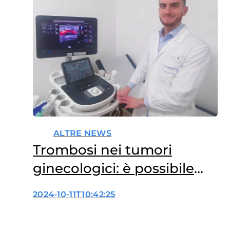
cardiovascolare si associano
anche ad una maggiore
sopravvivenza nei pazienti
oncologici. Tumore e…
ALTRE NEWS
Trombosi nei tumori
ginecologici: è possibile
prevederle?
2024-10-11T10:42:25