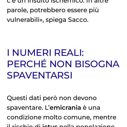
c’è un insulto ischemico. In altre
parole, potrebbero essere più
vulnerabili», spiega Sacco.
I NUMERI REALI:
PERCHÉ NON BISOGNA
SPAVENTARSI
Questi dati però non devono
spaventare. L’
emicrania
è una
condizione molto comune, mentre
il rischio di
ictus
nella popolazione