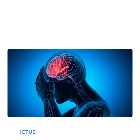
pennichella
ICTUS