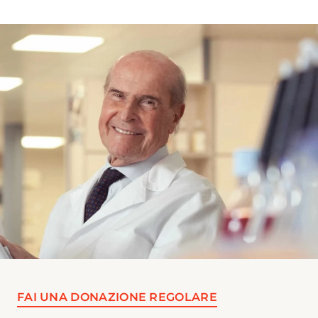
l’avvento dell’immunoterapia quale
nuova modalità per la cura del cancro,
la nascita dei nuovi antivirali contro il
virus dell’epatite C, la rivoluzione dei
trattamenti per l’ictus tramite la
chirurgia endovascolare e la nascita
delle nuove terapie a lunga durata
d’azione per HIV. Dal 2020 ha inoltre
contribuito al racconto della pandemia
Covid-19 approfondendo in particolare
l'iter che ha portato allo sviluppo dei
vaccini a mRNA. Collabora con diverse
testate nazionali.
FAI UNA DONAZIONE REGOLARE