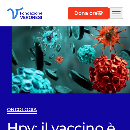
Dona ora
ONCOLOGIA
Hpv: il vaccino è