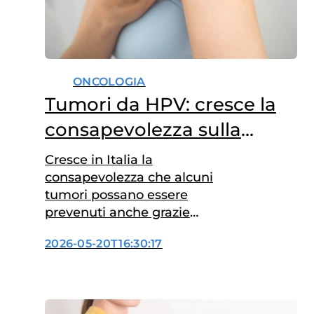
ONCOLOGIA
Tumori da HPV: cresce la
consapevolezza sulla
prevenzione
Cresce in Italia la
consapevolezza che alcuni
tumori possano essere
prevenuti anche grazie
alla vaccinazione. È il caso
2026-05-20T16:30:17
dei tumori HPV-correlati, per i
quali esiste da anni un vaccino
efficace. Eppure, tra
conoscenze incomplete,