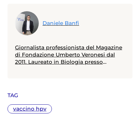
Daniele Banfi
Giornalista professionista del Magazine
di Fondazione Umberto Veronesi dal
2011. Laureato in Biologia presso
l'Università Bicocca di Milano - con
specializzazione in Genetica conseguita
presso l'Università Diderot di Parigi - ha
un master in Comunicazione della
TAG
Scienza ottenuto presso l'Università La
Sapienza di Roma. In questi anni ha
vaccino hpv
seguito i principali congressi mondiali
di medicina (ASCO, ESMO, EASL, AASLD,
CROI, ESC, ADA, EASD, EHA). Tra le tante
tematiche approfondite ha raccontato