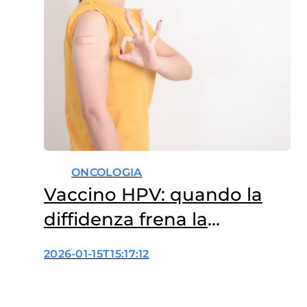
coperture ancora insufficienti e
difficoltà di accesso, l’obiettivo
dell’eliminazione resta lontano.
A fotografare il rapporto degli
italiani con il Papillomavirus
umano è l’indagine “Tumori
HPV-correlati…
ONCOLOGIA
Vaccino HPV: quando la
diffidenza frena la
prevenzione
2026-01-15T15:17:12