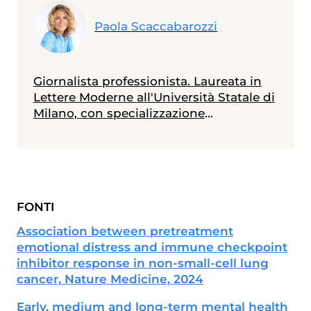
Paola Scaccabarozzi
Giornalista professionista. Laureata in
Lettere Moderne all'Università Statale di
Milano, con specializzazione
all'Università Cattolica in Materie
Umanistiche, ha seguito corsi di
giornalismo medico scientifico e
giornalismo di inchiesta accreditati
dall'Ordine Giornalisti della
FONTI
Lombardia. Ha scritto: "Quando un
figlio si ammala" e, con Claudio
Association between pretreatment
Mencacci, "Viaggio nella depressione",
emotional distress and immune checkpoint
editi da Franco Angeli. Collabora con
inhibitor response in non-small-cell lung
diverse testate nazionali ed estere.
cancer, Nature Medicine, 2024
Early, medium and long-term mental health