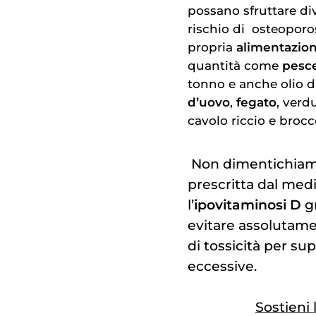
possano sfruttare di
rischio di
osteoporo
propria
alimentazio
quantità come
pesc
tonno e anche olio d
d’uovo
,
fegato
, verd
cavolo riccio e brocco
Non dimentichiamo 
prescritta dal med
l’
ipovitaminosi D
gr
evitare assolutament
di tossicità per s
eccessive.
Sostieni 