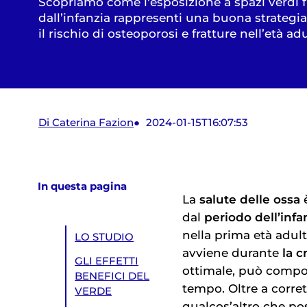
Scopriamo come l'esposizione a spazi verdi f
dall’infanzia rappresenti una buona strategia
il rischio di osteoporosi e fratture nell’età ad
Di Caterina Fazion
2024-01-15T16:07:53
In questa pagina
La
salute delle ossa
è
dal
periodo dell’infa
nella prima età adul
LO STUDIO
avviene durante
la c
GLI EFFETTI
ottimale, può compo
BENEFICI DEL
tempo. Oltre a corre
VERDE
qualcos’altro che pos