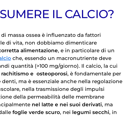
SUMERE IL CALCIO?
di massa ossea è influenzato da fattori
tile di vita, non dobbiamo dimenticare
corretta alimentazione
, e in particolare di un
alcio
che, essendo un macronutriente deve
ndi quantità (>100 mg/giorno). Il calcio, la cui
e
rachitismo e
osteoporosi
, è fondamentale per
e denti, ma è essenziale anche nella regolazione
scolare, nella trasmissione degli impulsi
azione della permeabilità delle membrane
rincipalmente
nel latte e nei suoi derivati
, ma
dalle
foglie verde scuro
, nei
legumi secchi
, in