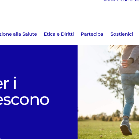
ione alla Salute
Etica e Diritti
Partecipa
Sostienici
r i
escono