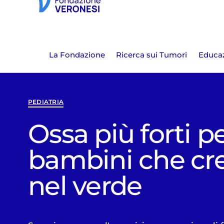
La Fondazione
Ricerca sui Tumori
Educaz
PEDIATRIA
Ossa più forti pe
bambini che cr
nel verde