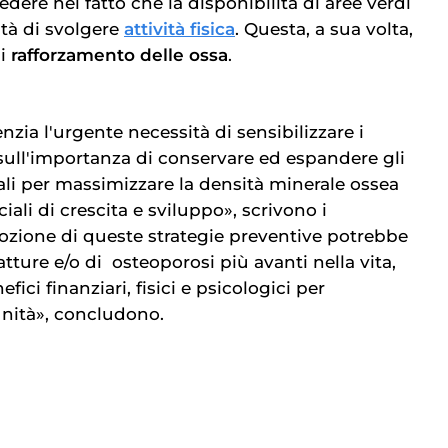
dere nel fatto che la disponibilità di aree verdi
tà di svolgere
attività fisica
. Questa, a sua volta,
di
rafforzamento delle ossa
.
zia l'urgente necessità di sensibilizzare i
 sull'importanza di conservare ed espandere gli
iali per massimizzare la densità minerale ossea
iali di crescita e sviluppo», scrivono i
mozione di queste strategie preventive potrebbe
ratture e/o di
osteoporosi
più avanti nella vita,
ici finanziari, fisici e psicologici per
unità», concludono.