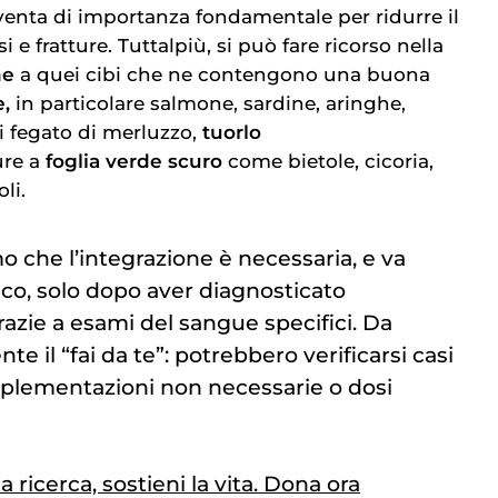
venta di importanza fondamentale per ridurre il
si
e fratture. Tuttalpiù, si può fare ricorso nella
ne
a quei cibi che ne contengono una buona
e,
in particolare salmone, sardine, aringhe,
i fegato di merluzzo,
tuorlo
ure a
foglia verde scuro
come bietole, cicoria,
li.
che l’integrazione è necessaria, e va
ico, solo dopo aver diagnosticato
azie a esami del sangue specifici. Da
e il “fai da te”: potrebbero verificarsi casi
upplementazioni non necessarie o dosi
la ricerca, sostieni la vita. Dona ora