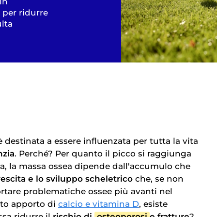
in
 per ridurre
ulta
 destinata a essere influenzata per tutta la vita
nzia
. Perché? Per quanto il picco si raggiunga
ta, la massa ossea dipende dall'accumulo che
rescita e lo sviluppo scheletrico
che, se non
rtare problematiche ossee più avanti nel
tto apporto di
calcio e vitamina D
, esiste
sa ridurre il
rischio di
osteoporosi
e fratture
?