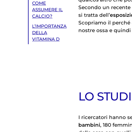
COME
Secondo un recente 
ASSUMERE IL
si tratta dell’
esposizi
CALCIO?
Scopriamo il perché 
L’IMPORTANZA
nostre ossa e quindi 
DELLA
VITAMINA D
LO STUD
I ricercatori hanno s
bambini
, 180 femmin