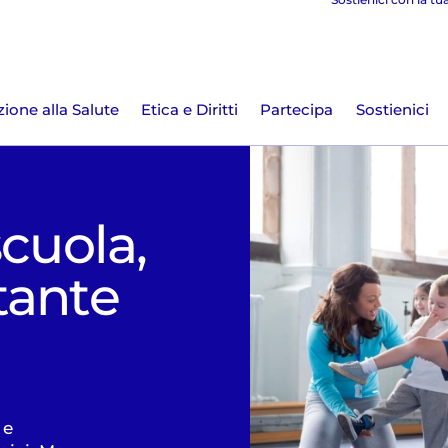
ione alla Salute
Etica e Diritti
Partecipa
Sostienici
scuola,
tante
 e