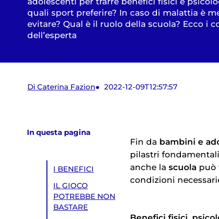
adolescenti per trarre benefici fisici e psicolo
quali sport preferire? In caso di malattia è m
evitare? Qual è il ruolo della scuola? Ecco i c
dell’esperta
Di Caterina Fazion
2022-12-09T12:57:57
In questa pagina
Fin da
bambini e ad
pilastri fondamental
anche la
scuola
può f
I BENEFICI
condizioni necessari
IL GIOCO
POTREBBE NON
BASTARE
Benefici fisici
,
psicol