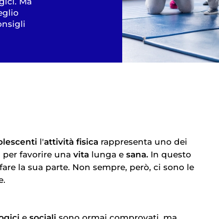
gici. Ma
eglio
onsigli
olescenti
l'
attività fisica
rappresenta uno dei
i per favorire una
vita
lunga e
sana.
In questo
are la sua parte. Non sempre, però, ci sono le
e.
ogici
e
sociali
sono ormai comprovati, ma,