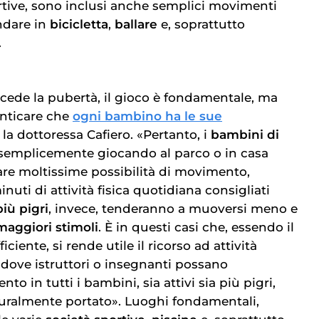
portive, sono inclusi anche semplici movimenti
ndare in
bicicletta
,
ballare
e, soprattutto
.
cede la pubertà, il gioco è fondamentale, ma
nticare che
ogni bambino ha le sue
a la dottoressa Cafiero. «Pertanto, i
bambini di
 semplicemente giocando al parco o in casa
re moltissime possibilità di movimento,
uti di attività fisica quotidiana consigliati
iù pigri
, invece, tenderanno a muoversi meno e
maggiori stimoli
. È in questi casi che, essendo il
ciente, si rende utile il ricorso ad attività
 dove istruttori o insegnanti possano
to in tutti i bambini, sia attivi sia più pigri,
turalmente portato». Luoghi fondamentali,