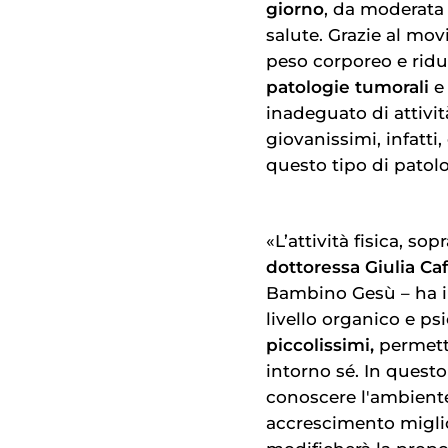
giorno
, da moderata 
salute. Grazie al movi
peso corporeo e ridur
patologie tumorali
inadeguato di attività
giovanissimi, infatti
questo tipo di patolo
«L’attività fisica, s
dottoressa Giulia Caf
Bambino Gesù – ha imp
livello organico e p
piccolissimi,
permett
intorno sé. In quest
conoscere l'ambiente 
accrescimento miglio