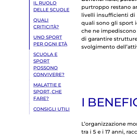
IL RUOLO
purtroppo restano an
DELLE SCUOLE
livelli insufficienti d
QUALI
quali sono gli sport 
CRITICITÀ?
che ne impediscono l
UNO SPORT
di garantire struttur
PER OGNI ETÀ
svolgimento dell’attiv
SCUOLA E
SPORT
POSSONO
CONVIVERE?
MALATTIE E
SPORT, CHE
I BENEFI
FARE?
CONSIGLI UTILI
L’organizzazione mon
tra i 5 e i 17 anni,