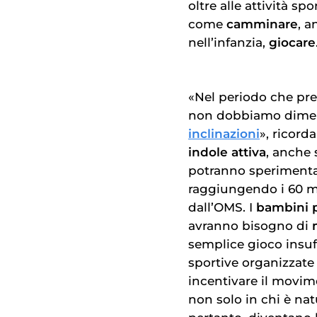
oltre alle attività s
come
camminare
, a
nell’infanzia,
giocare
«Nel periodo che pre
non dobbiamo dime
inclinazioni
», ricord
indole attiva
, anche
potranno sperimenta
raggiungendo i 60 min
dall’OMS. I
bambini p
avranno bisogno di
semplice gioco insuffi
sportive organizzate
incentivare il movimen
non solo in chi è na