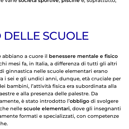
e varie
società sportive
,
piscine
e, soprattutto,
O DELLE SCUOLE
 abbiano a cuore il
benessere mentale e fisico
hi mesi fa, in Italia, a differenza di tutti gli altri
 di ginnastica nelle scuole elementari erano
ra i sei e gli undici anni, dunque, età cruciale per
ei bambini, l’attività fisica era subordinata alla
aestre e alla presenza delle palestre. Da
mente, è stato introdotto l’
obbligo
di svolgere
che nelle
scuole elementari
, dove gli insegnanti
amente formati e specializzati, con competenze
he.