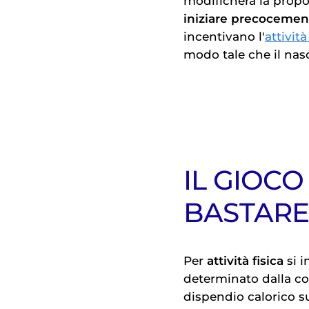
modificherà la propo
iniziare precocemen
incentivano l'
attivit
modo tale che il nasc
IL GIOC
BASTAR
Per
attività fisica
si 
determinato dalla co
dispendio calorico su