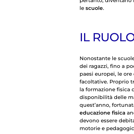
pertanto, diventano l
le
scuole
.
IL RUOL
Nonostante le scuole
dei ragazzi, fino a poc
paesi europei, le ore
facoltative. Proprio t
la formazione fisica d
disponibilità delle m
quest’anno, fortunata
educazione fisica
an
devono essere debit
motorie e pedagogic