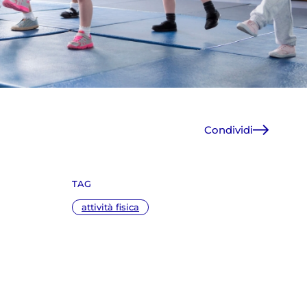
Condividi
Facebook
X
TAG
WhatsApp
E-Mail
attività fisica
Copia link