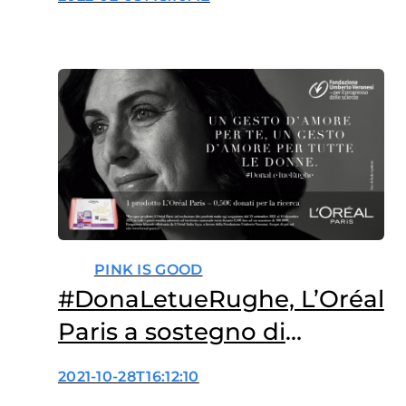
femminili
PINK IS GOOD
#DonaLetueRughe, L’Oréal
Paris a sostegno di
Fondazione
2021-10-28T16:12:10