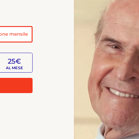
one mensile
25€
AL MESE