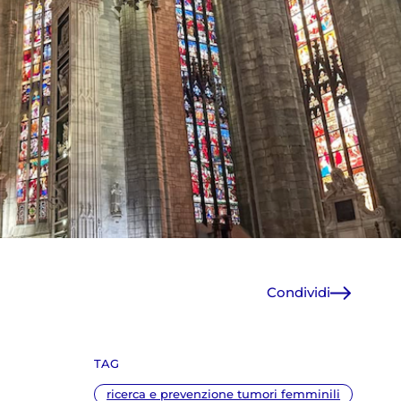
Condividi
Facebook
X
TAG
WhatsApp
E-Mail
ricerca e prevenzione tumori femminili