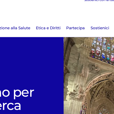
ione alla Salute
Etica e Diritti
Partecipa
Sostienici
l
o per
erca