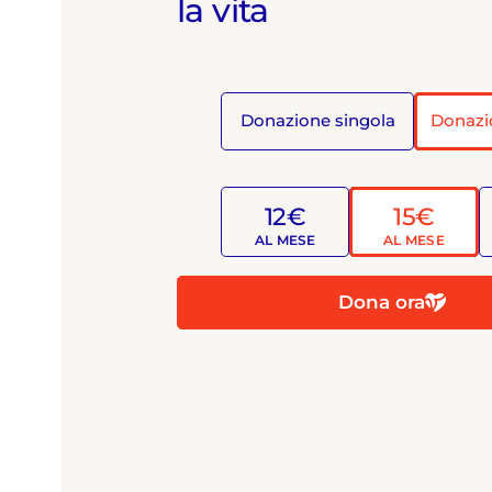
la vita
Donazione singola
Donazi
12€
15€
AL MESE
AL MESE
Dona ora