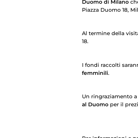
Duomo di Milano
che
Piazza Duomo 18, Mi
Al termine della vis
18.
I fondi raccolti sara
femminili
.
Un ringraziamento 
al Duomo
per il prez