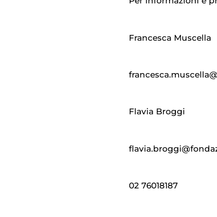
Per informazioni e p
Francesca Muscella
francesca.muscella@
Flavia Broggi
flavia.broggi@fondaz
02 76018187