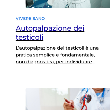
VIVERE SANO
Autopalpazione dei
testicoli
L’autopalpazione dei testicoli è una
pratica semplice e fondamentale,
non diagnostica, per individuare
precocemente eventuali anomalie o
tumori testicolari. Sebbene i tumori
del testicolo siano rari, essi
rappresentano una delle principali
cause di mortalità per neoplasia nei
giovani uomini. Per questo motivo,
eseguire regolarmente