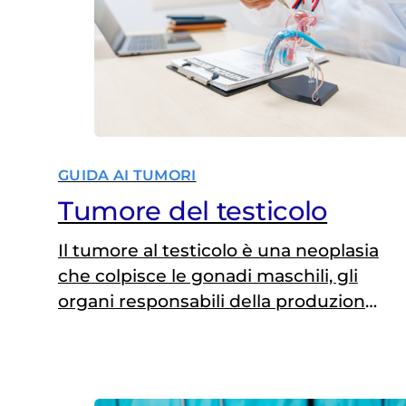
l’autopalpazione può fare una grande
differenza nella prevenzione. Circa
2500 sono…
GUIDA AI TUMORI
Tumore del testicolo
Il tumore al testicolo è una neoplasia
che colpisce le gonadi maschili, gli
organi responsabili della produzione
di spermatozoi e di ormoni come il
testosterone. È la forma di tumore
più comune tra gli uomini sotto i 50
anni, con maggior frequenza tra e i 15