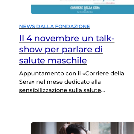
NEWS DALLA FONDAZIONE
Il 4 novembre un talk-
show per parlare di
salute maschile
Appuntamento con il «Corriere della
Sera» nel mese dedicato alla
sensibilizzazione sulla salute
dell’uomo. Tra gli ospiti, due «volti» di
Fondazione Veronesi: Marco Annoni
(comitato etico) e Bernardo Rocco
(comitato scientifico)