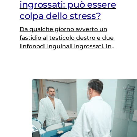
ingrossati: può essere
colpa dello stress?
Da qualche giorno avverto un
fastidio al testicolo destro e due
linfonodi inguinali ingrossati. In
passato gli esami erano risultati
normali: può lo stress essere la causa
di questi sintomi? Giacomo
(domanda pervenuta tramite il
form L’esperto risponde) Risponde il
dottor Pasquale Setola, urologo
presso la Fondazione Casa Sollievo
della Sofferenza – Opera di San Pio…