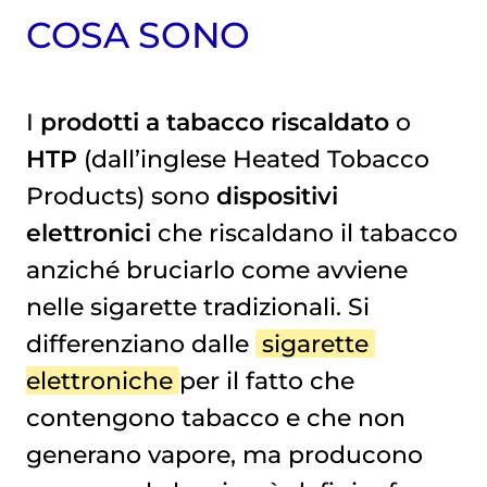
COSA SONO
GLI EFFETTI SULLA SALUTE
I
prodotti a tabacco riscaldato
o
HTP
(dall’inglese Heated Tobacco
Products) sono
dispositivi
elettronici
che riscaldano il tabacco
anziché bruciarlo come avviene
nelle sigarette tradizionali. Si
differenziano dalle
sigarette 
elettroniche
per il fatto che
contengono tabacco e che non
generano vapore, ma producono