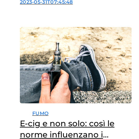
2023-05-31T07:45:48
ragazzini)
FUMO
E-cig e non solo: così le
norme influenzano i