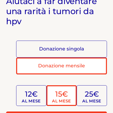
Aiutaci a far diventare
una rarità i tumori da
hpv
Donazione singola
Donazione mensile
12€
15€
25€
AL MESE
AL MESE
AL MESE