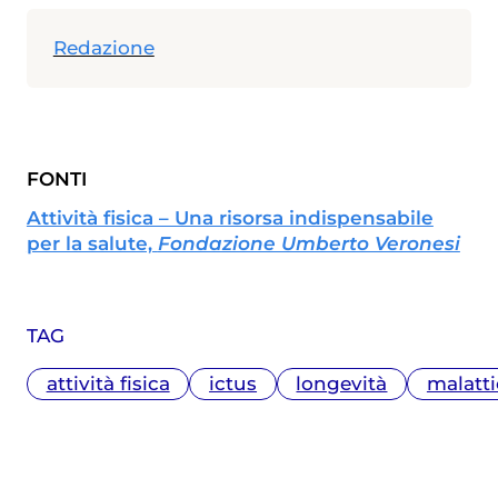
Redazione
FONTI
Attività fisica – Una risorsa indispensabile
per la salute,
Fondazione Umberto Veronesi
TAG
attività fisica
ictus
longevità
malatti