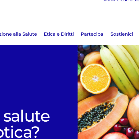
ione alla Salute
Etica e Diritti
Partecipa
Sostienici
 salute
tica?