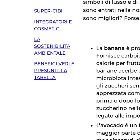
simboli di lusso e di
sono entrati nella no
SUPER-CIBI
sono migliori? Fors
INTEGRATORI E
COSMETICI
LA
SOSTENIBILITÀ
La
banana
è pr
AMBIENTALE
Fornisce carboid
calorie per frut
BENEFICI VERI E
banane acerbe c
PRESUNTI: LA
TABELLA
microbiota inte
gli zuccheri sem
apprezzata com
prima o dopo lo
zuccherino nell
legato alle impo
L’
avocado
è un f
maggior parte de