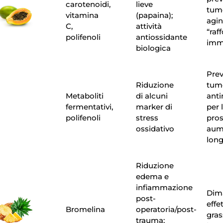
carotenoidi,
lieve
tumo
vitamina
(papaina);
agin
C,
attività
“raf
polifenoli
antiossidante
imm
biologica
Pre
Riduzione
tumo
Metaboliti
di alcuni
ant
fermentativi,
marker di
per 
polifenoli
stress
pros
ossidativo
aum
long
Riduzione
edema e
infiammazione
Dim
post-
effe
Bromelina
operatoria/post-
gras
trauma;