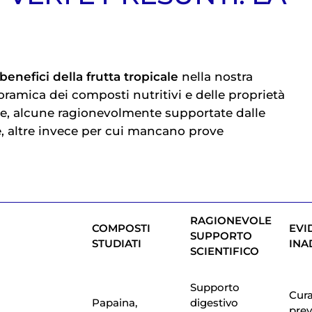
i benefici della frutta tropicale
nella nostra
ramica dei composti nutritivi e delle proprietà
e, alcune ragionevolmente supportate dalle
e, altre invece per cui mancano prove
RAGIONEVOLE
COMPOSTI
EVI
SUPPORTO
STUDIATI
INA
SCIENTIFICO
Supporto
Cura
Papaina,
digestivo
pre