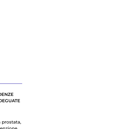
DENZE
DEGUATE
 prostata,
venzione