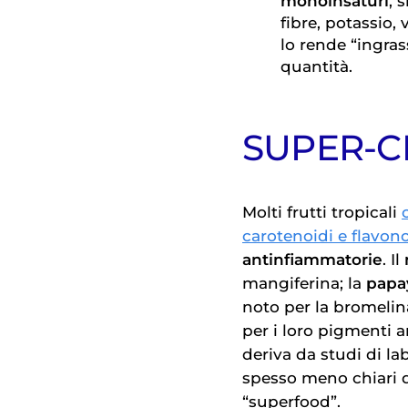
monoinsaturi
, 
fibre, potassio, 
lo rende “ingra
quantità.
SUPER-CI
Molti frutti tropicali
carotenoidi e flavono
antinfiammatorie
. Il
mangiferina; la
papa
noto per la bromelina
per i loro pigmenti a
deriva da studi di la
spesso meno chiari d
“superfood”.