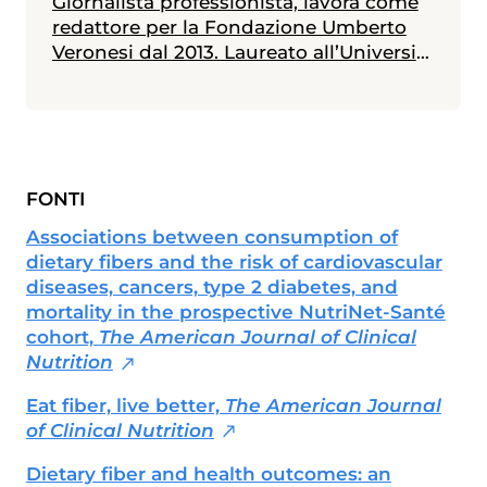
Giornalista professionista, lavora come
redattore per la Fondazione Umberto
Veronesi dal 2013. Laureato all’Università
Statale di Milano in scienze biologiche,
con indirizzo biologia della nutrizione, è
in possesso di un master in giornalismo
a stampa, radiotelevisivo e
multimediale (Università Cattolica).
FONTI
Messe alle spalle alcune esperienze
radiotelevisive, attualmente collabora
Associations between consumption of
anche con diverse testate nazionali ed è
dietary fibers and the risk of cardiovascular
membro dell'Unione Giornalisti Italiani
diseases, cancers, type 2 diabetes, and
Scientifici (Ugis).
mortality in the prospective NutriNet-Santé
cohort,
The American Journal of Clinical
Nutrition
Eat fiber, live better,
The American Journal
of Clinical Nutrition
Dietary fiber and health outcomes: an