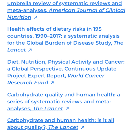
umbrella review of systematic reviews and
meta-analyses,
American Journal of Clinical
Nutrition
Health effects of dietary risks in 195
countries, 1990–2017: a systematic analysis
for the Global Burden of Disease Study,
The
Lancet
Diet, Nutrition, Physical Activity and Cancer:
a Global Perspective. Continuous Update
Project Expert Report,
World Cancer
Research Fund
Carbohydrate quality and human health: a
series of systematic reviews and meta-
analyses,
The Lancet
Carbohydrate and human health: is it all
about quality?,
The Lancet