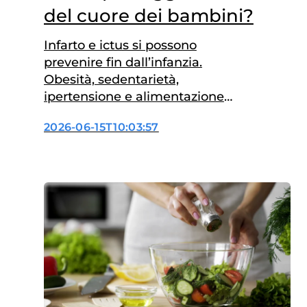
del cuore dei bambini?
Infarto e ictus si possono
prevenire fin dall’infanzia.
Obesità, sedentarietà,
ipertensione e alimentazione
squilibrata, che aumentano il
2026-06-15T10:03:57
rischio cardiovascolare nell’età
adulta, possono infatti essere
presenti già nei primi anni di
vita. Per aiutare le famiglie a
riconoscere i fattori di rischio e
adottare comportamenti
protettivi, la Società Italiana di
Pediatria (SIP) in collaborazione
con CIKAPPA,…