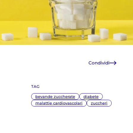
Condividi
Facebook
X
TAG
WhatsApp
E-Mail
bevande zuccherate
diabete
Copia link
malattie cardiovascolari
zuccheri