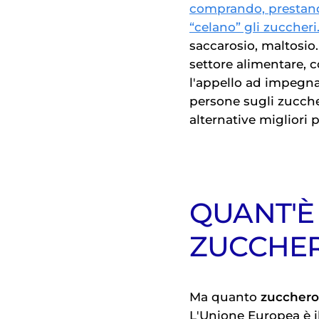
comprando, prestando
“celano” gli zuccheri
saccarosio, maltosio. 
settore alimentare, c
l'appello ad impegna
persone sugli zuccher
alternative migliori pe
QUANT'È
ZUCCHE
Ma quanto
zucchero
L'Unione Europea è 