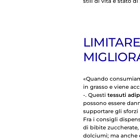
stili di vita e stato 
LIMITARE
MIGLIOR
«Quando consumia
in grasso e viene ac
-. Questi
tessuti adip
possono essere dannos
supportare gli sforzi
Fra i consigli dispen
di bibite zuccherate,
dolciumi; ma anche 