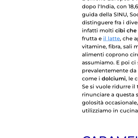
dopo l'India, con 18,
guida della SINU, So
distinguere fra i di
infatti molti
cibi ch
frutta e
il latte
, che 
vitamine, fibra, sali 
alimenti coprono cir
assumiamo. E poi ci 
prevalentemente da z
come i
dolciumi
, le
Se si vuole ridurre i
rinunciare a questa 
golosità occasionale
utilizziamo in cucin