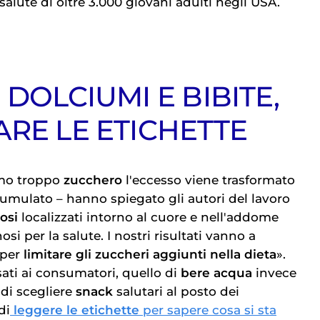
di salute di oltre 3.000 giovani adulti negli USA.
 DOLCIUMI E BIBITE,
ARE LE ETICHETTE
mo troppo
zucchero
l'eccesso viene trasformato
cumulato – hanno spiegato gli autori del lavoro
osi
localizzati intorno al cuore e nell'addome
i per la salute. I nostri risultati vanno a
 per
limitare gli zuccheri aggiunti nella dieta
».
sati ai consumatori, quello di
bere acqua
invece
 di scegliere
snack
salutari al posto dei
di
leggere le etichette
per sapere cosa si sta