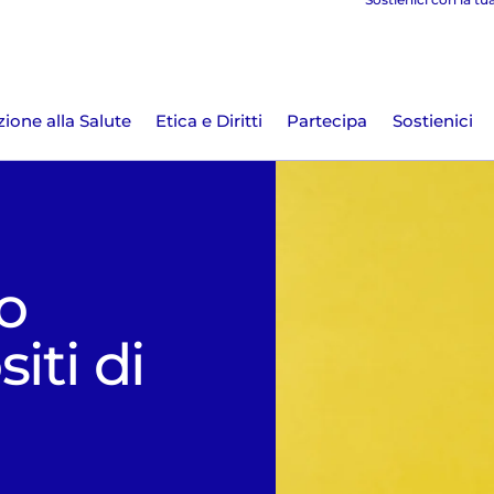
ione alla Salute
Etica e Diritti
Partecipa
Sostienici
o
iti di