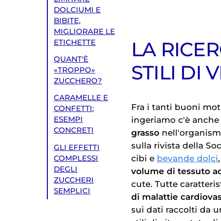
DOLCIUMI E
BIBITE,
MIGLIORARE LE
LA RICER
ETICHETTE
QUANT'È
STILI DI 
«TROPPO»
ZUCCHERO?
CARAMELLE E
Fra i tanti buoni mot
CONFETTI:
ingeriamo c'è anche 
ESEMPI
CONCRETI
grasso
nell'organismo
sulla rivista della S
GLI EFFETTI
cibi e
bevande dolci
COMPLESSI
DEGLI
volume di tessuto a
ZUCCHERI
cute. Tutte caratter
SEMPLICI
di malattie cardiovas
sui dati raccolti da 