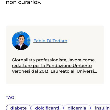
non curarlo».
Fabio Di Todaro
Giornalista professionista, lavora come
redattore per la Fondazione Umberto
Veronesi dal 2013. Laureato all’Università
Statale di Milano in scienze biologiche,
con indirizzo biologia della nutrizione, è
in possesso di un master in giornalismo
a stampa, radiotelevisivo e
TAG
multimediale (Università Cattolica).
Messe alle spalle alcune esperienze
diabete
dolcificanti
glicemia
insuli