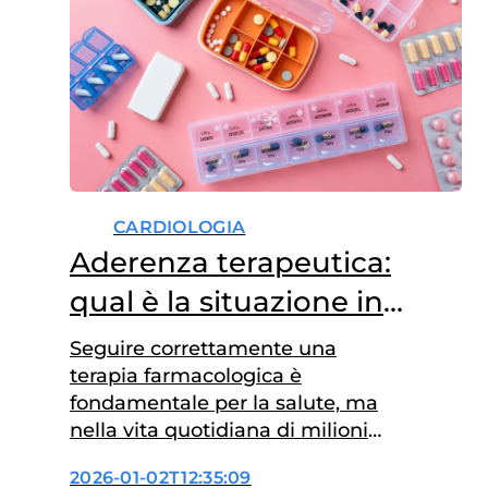
CARDIOLOGIA
Aderenza terapeutica:
qual è la situazione in
Italia?
Seguire correttamente una
terapia farmacologica è
fondamentale per la salute, ma
nella vita quotidiana di milioni
di persone può diventare una
2026-01-02T12:35:09
sfida tutt’altro che semplice.