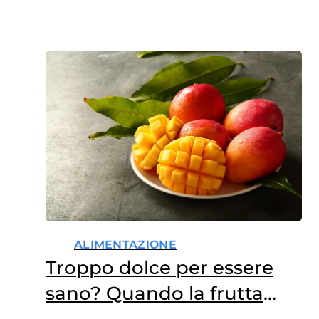
L’aderenza terapeutica – ovvero
il conformarsi del paziente alle
raccomandazioni del medico
riguardo ai tempi, alle dosi e
alla frequenza nell’assunzione
del farmaco per l’intero ciclo di
terapia – non…
ALIMENTAZIONE
Troppo dolce per essere
sano? Quando la frutta