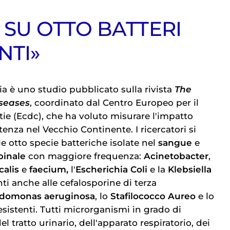
 SU OTTO BATTERI
NTI»
fia è uno studio pubblicato sulla rivista
The
iseases
, coordinato dal Centro Europeo per il
tie (Ecdc), che ha voluto misurare l'impatto
stenza nel Vecchio Continente. I ricercatori si
e otto specie batteriche isolate nel
sangue
e
pinale
con maggiore frequenza:
Acinetobacter
,
calis
e
faecium,
l'
Escherichia Coli
e la
Klebsiella
ti anche alle cefalosporine di terza
domonas aeruginosa
, lo
Stafilococco Aureo
e lo
sistenti. Tutti microrganismi in grado di
l tratto urinario, dell'apparato respiratorio, dei