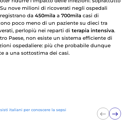
ter ridurre l'impatto delle infezioni: soprattutto
. Su nove milioni di ricoverati negli ospedali
i registrano da
450mila
a
700mila
casi di
scono poco meno di un paziente su dieci tra
erati, perlopiù nei reparti di
terapia intensiva
.
ro Paese, non esiste un sistema efficiente di
fezioni ospedaliere: più che probabile dunque
nte a una sottostima dei casi.
sti italiani per conoscere la sepsi