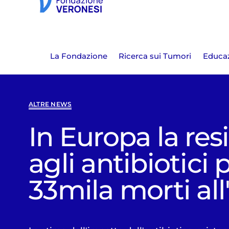
La Fondazione
Ricerca sui Tumori
Educaz
ALTRE NEWS
In Europa la res
agli antibiotici
33mila morti al