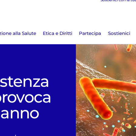
ione alla Salute
Etica e Diritti
Partecipa
Sostienici
istenza
 provoca
l'anno