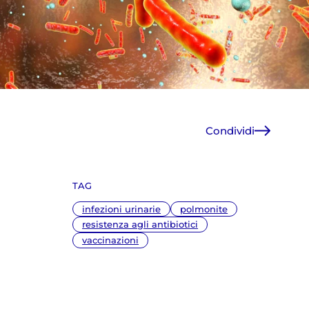
Condividi
Facebook
X
TAG
WhatsApp
E-Mail
infezioni urinarie
polmonite
Copia link
resistenza agli antibiotici
vaccinazioni