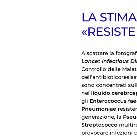
LA STIMA
«RESISTE
A scattare la fotogra
Lancet Infectious D
Controllo delle Malat
dell'antibioticoresis
sono concentrati sull
nel
liquido cerebros
gli
Enterococcus fae
Pneumoniae
resisten
generazione, la
Pseu
Streptococco
multire
provocare infezioni de