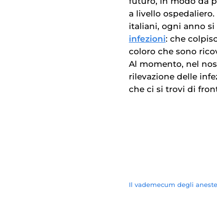
futuro, in modo da po
a livello ospedaliero
italiani, ogni anno s
infezioni
: che colpi
coloro che sono ricov
Al momento, nel nost
rilevazione delle in
che ci si trovi di fro
Il vademecum degli anestesi