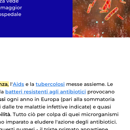
nza vede
La maggior
 ospedale
nza
, l'
Aids
e la
tubercolosi
messe assieme. Le
da
batteri resistenti agli antibiotici
provocano
ssi
ogni anno in Europa (pari alla sommatoria
 dalle tre malattie infettive indicate) e quasi
ilità
. Tutto ciò per colpa di quei microrganismi
 imparato a eludere l'azione degli antibiotici.
uesti numeri - il triste primato appartiene