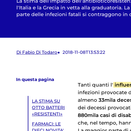
La stima dell'impatto dell'antibioticoresiste
l'Italia e la Grecia in vetta alla graduatoria. 
parte delle infezioni fatali si contraggono in
Di Fabio Di Todaro
2018-11-08T13:53:22
In questa pagina
Tanti quanti l'
influe
infezioni provocate 
almeno
33mila dece
LA STIMA SU
dei decessi provocati
OTTO BATTERI
«RESISTENTI»
880mila casi di disab
che, nel tempo, hanno
FARMACI: LE
La maggior parte di q
DIECI NOVITA'