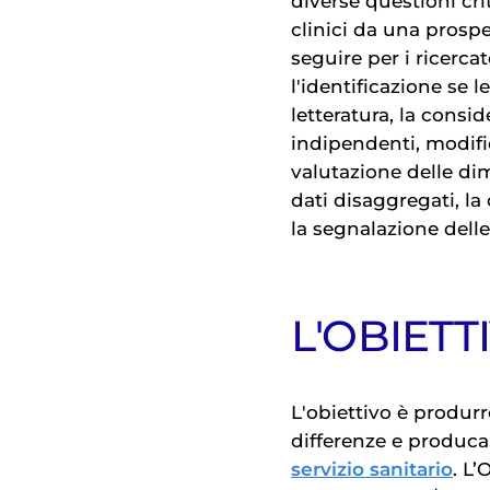
diverse questioni cri
clinici da una prospe
seguire per i ricercat
l'identificazione se 
letteratura, la consi
indipendenti, modific
valutazione delle dim
dati disaggregati, la
la segnalazione delle 
L'OBIETT
L'obiettivo è produr
differenze e produca 
servizio sanitario
. L’