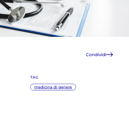
Condividi
Facebook
X
TAG
WhatsApp
E-Mail
medicina di genere
Copia link