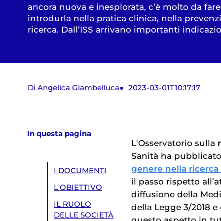
ancora nuova e inesplorata, c’è molto da fare
introdurla nella pratica clinica, nella prevenz
ricerca. Dall’ISS arrivano importanti indicazi
Di Angelica Giambelluca
2023-03-01T10:17:17
In questa pagina
L'Osservatorio sulla
Sanità ha pubblicat
genere nella ricerc
I DOCUMENTI
il passo rispetto all’
L'OBIETTIVO
diffusione della Medi
IL RUOLO
della Legge 3/2018 e 
DELLE SOCIETÀ
questo aspetto in tu