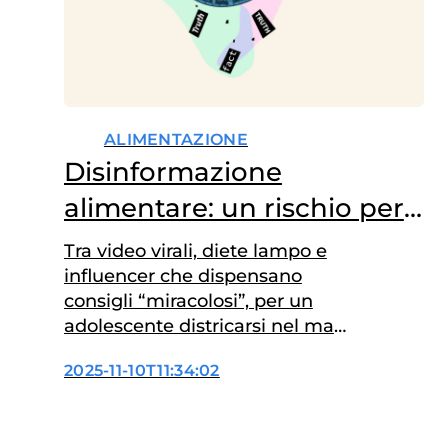
ALIMENTAZIONE
Disinformazione
alimentare: un rischio per
la salute dei giovani che
Tra video virali, diete lampo e
nasce sui social
influencer che dispensano
consigli “miracolosi”, per un
adolescente districarsi nel mare
di contenuti sul cibo è sempre
2025-11-10T11:34:02
più complicato. Dietro slogan
accattivanti e hashtag salutisti
si nascondono spesso fake