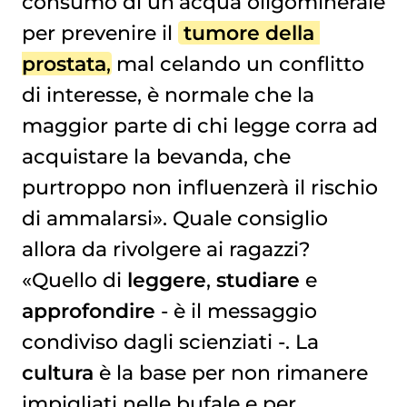
consumo di un’acqua oligominerale
per prevenire il
tumore della 
prostata
, mal celando un conflitto
di interesse, è normale che la
maggior parte di chi legge corra ad
acquistare la bevanda, che
purtroppo non influenzerà il rischio
di ammalarsi». Quale consiglio
allora da rivolgere ai ragazzi?
«Quello di
leggere
,
studiare
e
approfondire
- è il messaggio
condiviso dagli scienziati -. La
cultura
è la base per non rimanere
impigliati nelle bufale e per