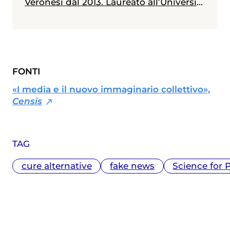
Veronesi dal 2013. Laureato all’Università
Statale di Milano in scienze biologiche,
con indirizzo biologia della nutrizione, è
in possesso di un master in giornalismo
a stampa, radiotelevisivo e
multimediale (Università Cattolica).
FONTI
Messe alle spalle alcune esperienze
radiotelevisive, attualmente collabora
«I media e il nuovo immaginario collettivo»,
anche con diverse testate nazionali ed è
Censis
membro dell'Unione Giornalisti Italiani
Scientifici (Ugis).
TAG
cure alternative
fake news
Science for 