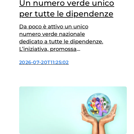
Un numero verde unico
per tutte le dipendenze
Da poco è attivo un unico
numero verde nazionale
dedicato a tutte le dipendenze.
L’iniziativa, promossa
dall’Istituto Superiore di Sanità
2026-07-20T11:25:02
(ISS) e realizzata con il
finanziamento del
Dipartimento per le politiche
contro la droga e le altre
dipendenze della Presidenza
del Consiglio dei Ministri, punta
a semplificare l’accesso ai
servizi di informazione,
supporto e orientamento…