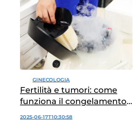
naturale”. Basta aprire qualsiasi
motore di ricerca per incrociare
forum, profili, siti web, gruppi
social, che offrono
suggerimenti…
GINECOLOGIA
Fertilità e tumori: come
funziona il congelamento
del tessuto ovarico
2025-06-17T10:30:58