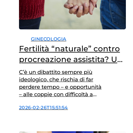
GINECOLOGIA
Fertilità “naturale” contro
procreazione assistita? Un
falso problema
C’è un dibattito sempre più
ideologico, che rischia di far
perdere tempo – e opportunità
– alle coppie con difficoltà a
procreare. Stiamo parlando
2026-02-26T15:51:54
della cosiddetta Restorative
Reproductive Medicine (RRM),
quella che in Italia chiamiamo,
erroneamente, “fertilità