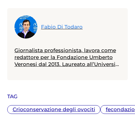
Fabio Di Todaro
Giornalista professionista, lavora come
redattore per la Fondazione Umberto
Veronesi dal 2013. Laureato all’Università
Statale di Milano in scienze biologiche,
con indirizzo biologia della nutrizione, è
in possesso di un master in giornalismo
a stampa, radiotelevisivo e
TAG
multimediale (Università Cattolica).
Messe alle spalle alcune esperienze
Crioconservazione degli ovociti
fecondazio
radiotelevisive, attualmente collabora
anche con diverse testate nazionali ed è
membro dell'Unione Giornalisti Italiani
Scientifici (Ugis).