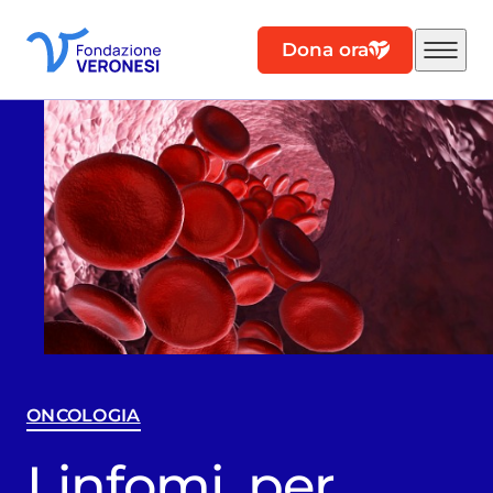
Dona ora
ONCOLOGIA
Linfomi, per