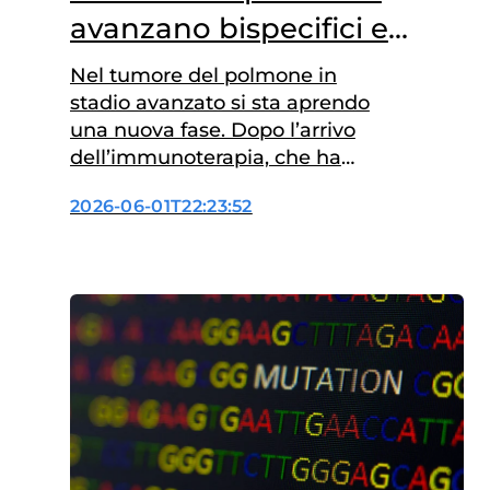
avanzano bispecifici e
anticorpi coniugati
Nel tumore del polmone in
stadio avanzato si sta aprendo
una nuova fase. Dopo l’arrivo
dell’immunoterapia, che ha
cambiato il trattamento della
2026-06-01T22:23:52
malattia metastatica, la ricerca
punta ora a renderla più
efficace combinandola con altri
meccanismi d’azione. È questo
il messaggio che arriva da due
studi presentati al congresso
dell’American Society of Clinical
Oncology (ASCO) in corso…