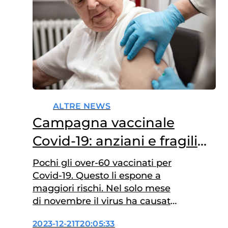
ALTRE NEWS
Campagna vaccinale
Covid-19: anziani e fragili
poco protetti
Pochi gli over-60 vaccinati per
Covid-19. Questo li espone a
maggiori rischi. Nel solo mese
di novembre il virus ha causato
945 decessi
2023-12-21T20:05:33