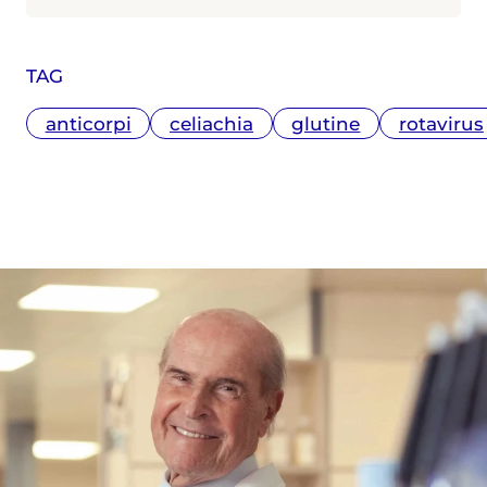
TAG
anticorpi
celiachia
glutine
rotavirus