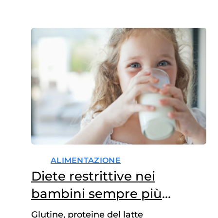
ALIMENTAZIONE
Diete restrittive nei
bambini sempre più
diffuse, anche senza
Glutine, proteine del latte