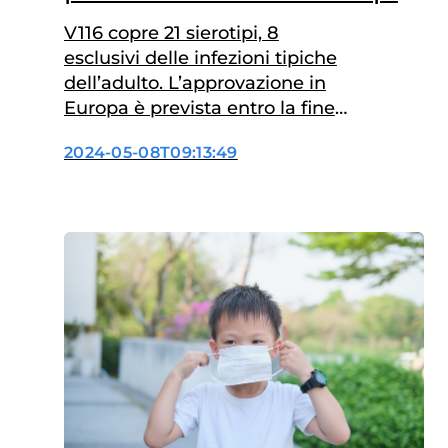
protetti
V116 copre 21 sierotipi, 8
esclusivi delle infezioni tipiche
dell’adulto. L’approvazione in
Europa è prevista entro la fine
dell’anno. Un’arma in più
2024-05-08T09:13:49
contro le polmoniti (e non solo)
dell’anziano