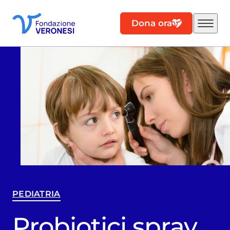
Dona ora
PEDIATRIA
Probiotici spray