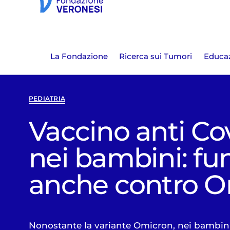
La Fondazione
Ricerca sui Tumori
Educaz
PEDIATRIA
Vaccino anti Co
nei bambini: fu
anche contro 
Nonostante la variante Omicron, nei bambini