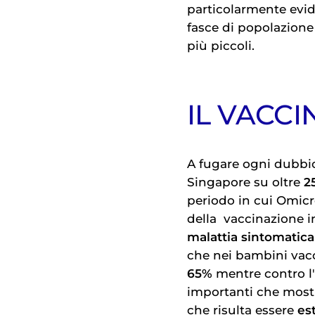
particolarmente evid
fasce di popolazione 
più piccoli.
IL VACC
A fugare ogni dubbio
Singapore su oltre
2
periodo in cui Omicr
della
vaccinazione
i
malattia sintomatica
che nei bambini vaccin
65%
mentre contro l'
importanti che mostr
che risulta essere
es