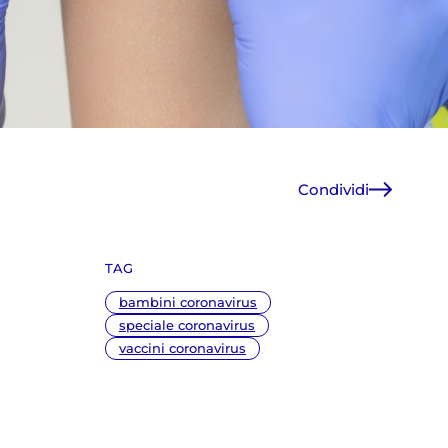
Condividi
Facebook
X
TAG
WhatsApp
E-Mail
bambini coronavirus
Copia link
speciale coronavirus
vaccini coronavirus