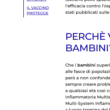
l'efficacia contro l'o
IL VACCINO
stati pubblicati sull
PROTEGGE
PERCHÈ 
BAMBINI
Che i
bambini
super
alle fasce di popolaz
però a non confonder
sempre creare probl
a qualsiasi età così 
infiammatoria Multis
Multi-System Inflam
a lungo termine del