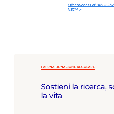
virus dell’e
Effectiveness of BNT162b2 
chirurgia e
NEJM
d’azione per
pandemia Co
allo svilup
nazionali.
FAI UNA DONAZIONE REGOLARE
Sostieni la ricerca, s
la vita