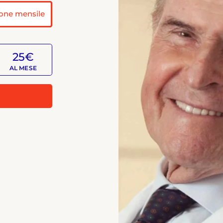
one mensile
25€
AL MESE