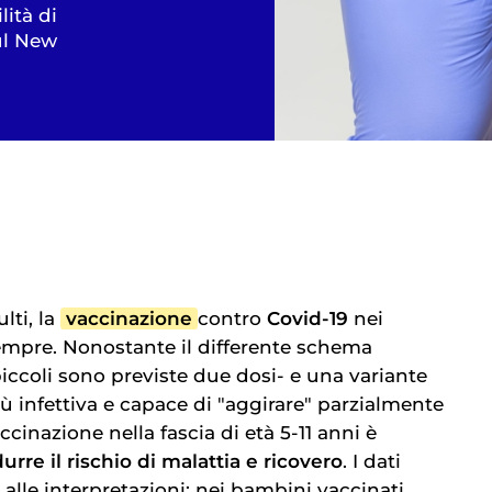
ità di
sul New
lti, la
vaccinazione
contro
Covid-19
nei
mpre. Nonostante il differente schema
piccoli sono previste due dosi- e una variante
ù infettiva e capace di "aggirare" parzialmente
accinazione nella fascia di età 5-11 anni è
durre il rischio di malattia e ricovero
. I dati
alle interpretazioni: nei bambini vaccinati