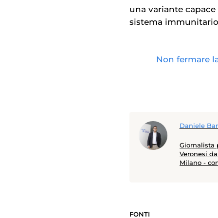
una variante capace 
sistema immunitario
Non fermare la 
Daniele Ban
Giornalista
Veronesi dal
Milano - co
Diderot di 
ottenuto pr
seguito i p
AASLD, CROI
approfondit
FONTI
modalità per