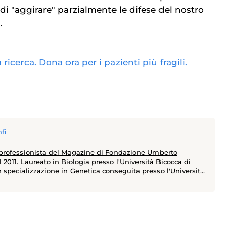
di "aggirare" parzialmente le difese del nostro
.
ricerca. Dona ora per i pazienti più fragili.
fi
 professionista del Magazine di Fondazione Umberto
 2011. Laureato in Biologia presso l'Università Bicocca di
n specializzazione in Genetica conseguita presso l'Università
Parigi - ha un master in Comunicazione della Scienza
esso l'Università La Sapienza di Roma. In questi anni ha
rincipali congressi mondiali di medicina (ASCO, ESMO, EASL,
, ESC, ADA, EASD, EHA). Tra le tante tematiche
e ha raccontato l’avvento dell’immunoterapia quale nuova
 la cura del cancro, la nascita dei nuovi antivirali contro il