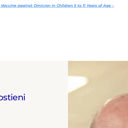
patite C, la rivoluzione dei trattamenti per l’ictus tramite la
Vaccine against Omicron in Children 5 to 11 Years of Age –
ndovascolare e la nascita delle nuove terapie a lunga durata
 HIV. Dal 2020 ha inoltre contribuito al racconto della
vid-19 approfondendo in particolare l'iter che ha portato
po dei vaccini a mRNA. Collabora con diverse testate
ostieni