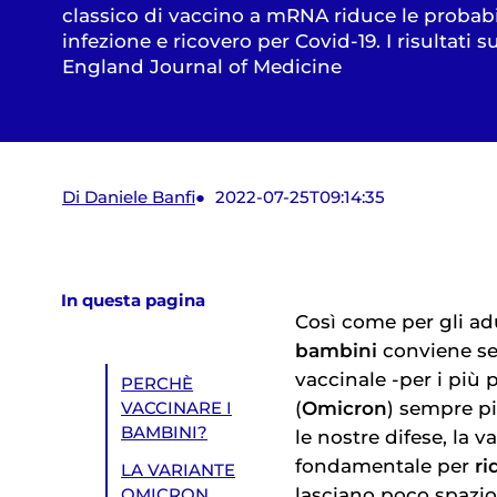
classico di vaccino a mRNA riduce le probabil
infezione e ricovero per Covid-19. I risultati 
England Journal of Medicine
Di Daniele Banfi
2022-07-25T09:14:35
In questa pagina
Così come per gli adu
bambini
conviene se
vaccinale -per i più 
PERCHÈ
(
Omicron
) sempre pi
VACCINARE I
BAMBINI?
le nostre difese, la v
fondamentale per
ri
LA VARIANTE
lasciano poco spazio 
OMICRON