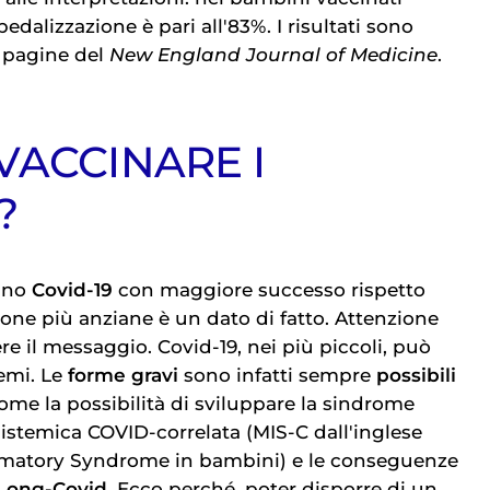
spedalizzazione è pari all'83%. I risultati sono
e pagine del
New England Journal of Medicine
.
VACCINARE I
?
ino
Covid-19
con maggiore successo rispetto
ione più anziane è un dato di fatto. Attenzione
e il messaggio. Covid-19, nei più piccoli, può
emi. Le
forme gravi
sono infatti sempre
possibili
come la possibilità di sviluppare la sindrome
istemica COVID-correlata (MIS-C dall'inglese
matory Syndrome in bambini) e le conseguenze
Long-Covid
. Ecco perché, poter disporre di un