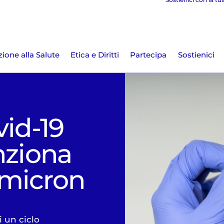
ione alla Salute
Etica e Diritti
Partecipa
Sostienici
vid-19
nziona
Omicron
 un ciclo