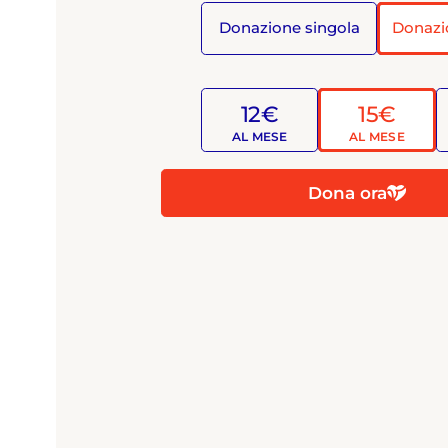
Donazione singola
Donazi
12€
15€
AL MESE
AL MESE
Dona ora