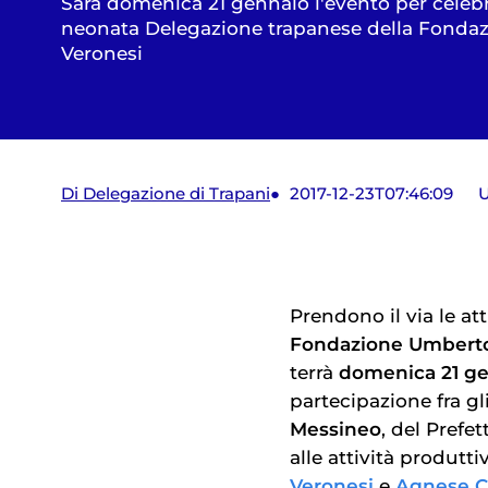
Sarà domenica 21 gennaio l'evento per celebr
neonata Delegazione trapanese della Fonda
Veronesi
Di Delegazione di Trapani
2017-12-23T07:46:09
U
Prendono il via le at
Fondazione Umberto
terrà
domenica 21 g
partecipazione fra gl
Messineo
, del Prefe
alle attività produtt
Veronesi
e
Agnese C