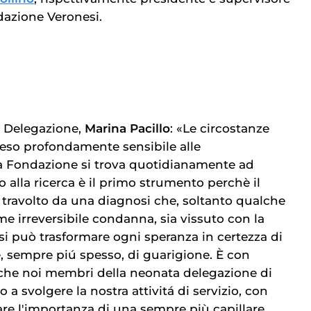
dazione Veronesi.
a Delegazione,
Marina Pacillo
: «Le circostanze
reso profondamente sensibile alle
a Fondazione si trova quotidianamente ad
no alla ricerca è il primo strumento perchè il
travolto da una diagnosi che, soltanto qualche
e irreversibile condanna, sia vissuto con la
i può trasformare ogni speranza in certezza di
e, sempre piú spesso, di guarigione. È con
che noi membri della neonata delegazione di
 a svolgere la nostra attivitá di servizio, con
are l'importanza di una sempre più capillare