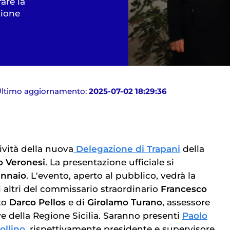
are la
zione
ltimo aggiornamento:
2025-07-02 18:29:36
tività della nuova
Delegazione di Trapani
della
 Veronesi
. La presentazione ufficiale si
ennaio
. L'evento, aperto al pubblico, vedrà la
i altri del commissario straordinario
Francesco
tto
Darco Pellos
e di
Girolamo Turano
, assessore
ive della Regione Sicilia. Saranno presenti
Paolo
ollino
, rispettivamente presidente e supervisore