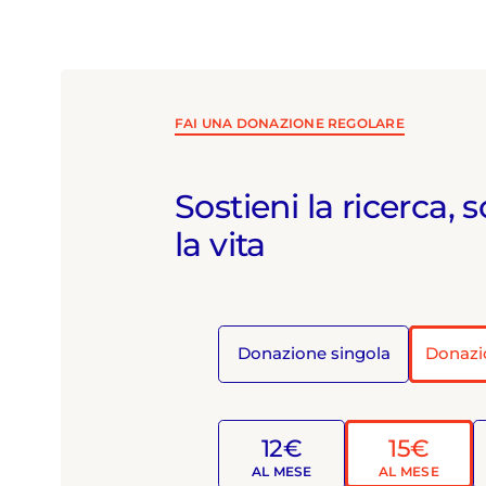
FAI UNA DONAZIONE REGOLARE
Sostieni la ricerca, s
la vita
Donazione singola
Donazi
12€
15€
AL MESE
AL MESE