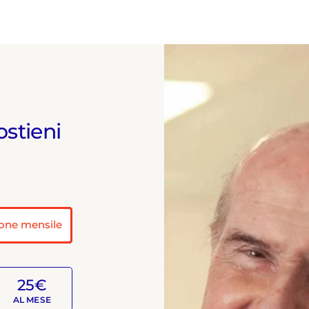
ostieni
one mensile
25€
AL MESE