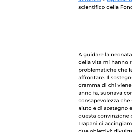
scientifico della Fon
A guidare la neonat
della vita mi hanno 
problematiche che l
affrontare. Il sosteg
dramma di chi viene 
anno fa, suonava com
consapevolezza che s
aiuto e di sostegno 
questa convinzione 
Trapani ci accingiamo
due obiettivi: divulg